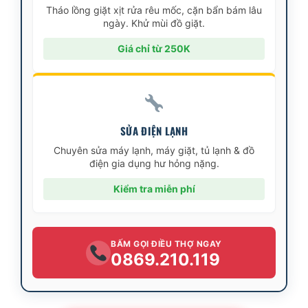
Tháo lồng giặt xịt rửa rêu mốc, cặn bẩn bám lâu
ngày. Khử mùi đồ giặt.
Giá chỉ từ 250K
SỬA ĐIỆN LẠNH
Chuyên sửa máy lạnh, máy giặt, tủ lạnh & đồ
điện gia dụng hư hỏng nặng.
Kiểm tra miễn phí
BẤM GỌI ĐIỀU THỢ NGAY
0869.210.119