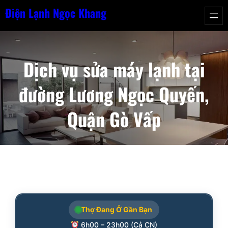
Chuyển
Điện Lạnh Ngọc Khang
đến
phần
nội
Dịch vụ sửa máy lạnh tại
dung
đường Lương Ngọc Quyến,
Quận Gò Vấp
Thợ Đang Ở Gần Bạn
6h00 – 23h00 (Cả CN)