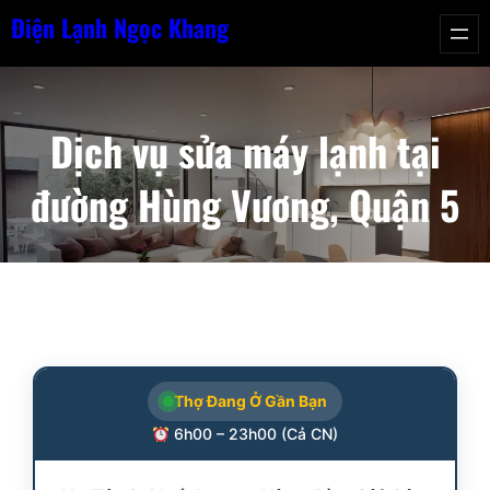
Chuyển
Điện Lạnh Ngọc Khang
đến
phần
nội
Dịch vụ sửa máy lạnh tại
dung
đường Hùng Vương, Quận 5
Thợ Đang Ở Gần Bạn
6h00 – 23h00 (Cả CN)