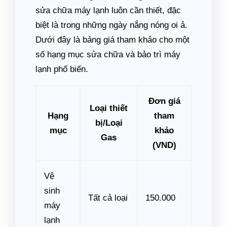
sửa chữa máy lạnh luôn cần thiết, đặc
biệt là trong những ngày nắng nóng oi ả.
Dưới đây là bảng giá tham khảo cho một
số hạng mục sửa chữa và bảo trì máy
lạnh phổ biến.
Đơn giá
Loại thiết
Hạng
tham
bị/Loại
mục
khảo
Gas
(VND)
Vệ
sinh
Tất cả loại
150.000
máy
lạnh