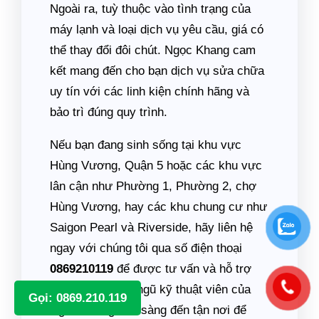
Ngoài ra, tuỳ thuộc vào tình trạng của
máy lạnh và loại dịch vụ yêu cầu, giá có
thể thay đổi đôi chút. Ngọc Khang cam
kết mang đến cho bạn dịch vụ sửa chữa
uy tín với các linh kiện chính hãng và
bảo trì đúng quy trình.
Nếu bạn đang sinh sống tại khu vực
Hùng Vương, Quận 5 hoặc các khu vực
lân cận như Phường 1, Phường 2, chợ
Hùng Vương, hay các khu chung cư như
Saigon Pearl và Riverside, hãy liên hệ
ngay với chúng tôi qua số điện thoại
0869210119
để được tư vấn và hỗ trợ
nhanh nhất. Đội ngũ kỹ thuật viên của
Gọi: 0869.210.119
Ngọc Khang sẵn sàng đến tận nơi để