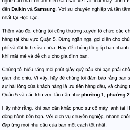
nghề cao mà còn am hiểu sâu sắc về các loại máy lạnh t
đến
Daikin
và
Samsung
. Với sự chuyên nghiệp và tận tâm
nhất tại Học Lạc.
Thêm vào đó, chúng tôi cũng thường xuyên tổ chức các ch
hàng tại khu vực Quận 5. Đừng ngần ngại gọi điện cho chú
phí và đặt lịch sửa chữa. Hãy để chúng tôi giúp bạn nhan
khí mát mẻ và dễ chịu cho gia đình bạn.
Chúng tôi hiểu rằng mỗi phút giây quý báu khi bạn phải c
gian khó chịu. Vì vậy, hãy để chúng tôi đảm bảo rằng bạn 
sự hài lòng của khách hàng là ưu tiên hàng đầu, và chúng t
Quận 5 và các khu vực lân cận như
phường 1
,
phường 2
Hãy nhớ rằng, khi bạn cần khắc phục sự cố máy lạnh tại 
đồng hành bên bạn. Với dịch vụ chuyên nghiệp, nhanh chón
đáp ứng mọi nhu cầu của bạn một cách tốt nhất.