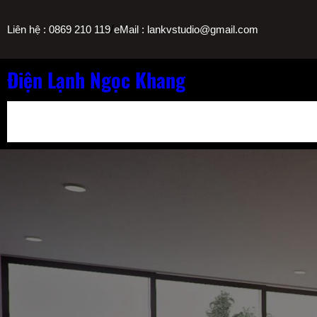
Chuyển
/
Liên hệ : 0869 210 119
eMail : lankvstudio@gmail.com
đến
phần
nội
Điện Lạnh Ngọc Khang
dung
Bảng Giá Nạp Gas Máy Lạnh TPHCM
Sửa Máy Lọc Nước Nóng L
Sửa Máy Lạnh Chảy Nước Giá Bao Nhiêu? Bảng Giá Ngọc Khang