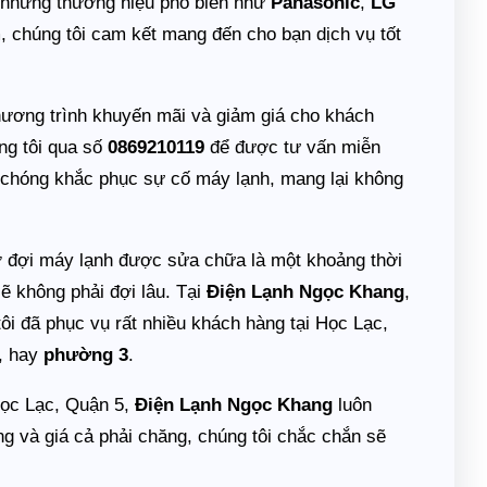
ừ những thương hiệu phổ biến như
Panasonic
,
LG
, chúng tôi cam kết mang đến cho bạn dịch vụ tốt
ương trình khuyến mãi và giảm giá cho khách
ng tôi qua số
0869210119
để được tư vấn miễn
h chóng khắc phục sự cố máy lạnh, mang lại không
hờ đợi máy lạnh được sửa chữa là một khoảng thời
sẽ không phải đợi lâu. Tại
Điện Lạnh Ngọc Khang
,
ôi đã phục vụ rất nhiều khách hàng tại Học Lạc,
, hay
phường 3
.
Học Lạc, Quận 5,
Điện Lạnh Ngọc Khang
luôn
g và giá cả phải chăng, chúng tôi chắc chắn sẽ