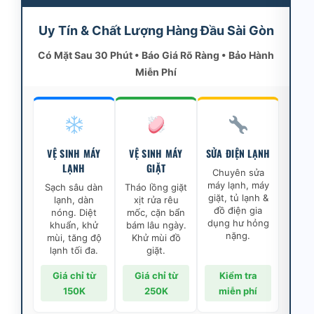
Uy Tín & Chất Lượng Hàng Đầu Sài Gòn
Có Mặt Sau 30 Phút • Báo Giá Rõ Ràng • Bảo Hành
Miễn Phí
VỆ SINH MÁY
VỆ SINH MÁY
SỬA ĐIỆN LẠNH
LẠNH
GIẶT
Chuyên sửa
máy lạnh, máy
Sạch sâu dàn
Tháo lồng giặt
giặt, tủ lạnh &
lạnh, dàn
xịt rửa rêu
đồ điện gia
nóng. Diệt
mốc, cặn bẩn
dụng hư hỏng
khuẩn, khử
bám lâu ngày.
nặng.
mùi, tăng độ
Khử mùi đồ
lạnh tối đa.
giặt.
Giá chỉ từ
Giá chỉ từ
Kiểm tra
150K
250K
miễn phí