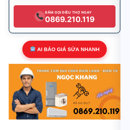
BẤM GỌI ĐIỀU THỢ NGAY
0869.210.119
AI BÁO GIÁ SỬA NHANH