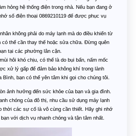
àm hỏng hệ thống điện trong nhà. Nếu bạn đang ở
nhớ số điện thoại 0869210119 để được phục vụ
 nhân không phải do máy lạnh mà do điều khiển từ
n có thể cần thay thế hoặc sửa chữa. Đừng quên
bạn tại các phường lân cận.
ùi hôi khó chịu, có thể là do bụi bẩn, nấm mốc
ược xử lý gấp để đảm bảo không khí trong lành
Bình, bạn có thể yên tâm khi gọi cho chúng tôi.
òn ảnh hưởng đến sức khỏe của bạn và gia đình.
hanh chóng của đô thị, nhu cầu sử dụng máy lạnh
 thời các sự cố là vô cùng cần thiết. Hãy ghi nhớ
bạn với dịch vụ nhanh chóng và tận tâm nhất.