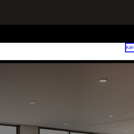
ạnh
Sửa Tủ Lạnh Tại Nhà
Vệ Sinh Máy Lạnh Hết Bao Nhiêu Tiền?
Kiế
 2026
Giá Sửa Máy Lạnh Tại Nhà TPHCM