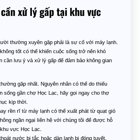
cần xử lý gấp tại khu vực
ười thường xuyên gặp phải là sự cố với máy lạnh.
không tốt có thể khiến cuộc sống trở nên khó
n cần lưu ý và xử lý gấp để đảm bảo không gian
thường gặp nhất. Nguyên nhân có thể do thiếu
bạn sống gần chợ Học Lạc, hãy gọi ngay cho thợ
ục kịp thời.
y rền rĩ từ máy lạnh có thể xuất phát từ quạt gió
không ngần ngại liên hệ với chúng tôi để được hỗ
n khu vực Học Lạc.
hoát nước bị tắc hoặc dàn lạnh bị đóng tuyết.