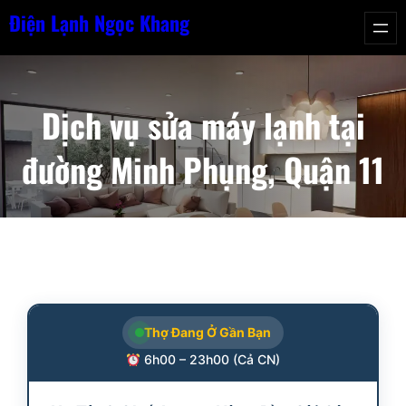
Chuyển
Điện Lạnh Ngọc Khang
đến
phần
nội
Dịch vụ sửa máy lạnh tại
dung
đường Minh Phụng, Quận 11
Thợ Đang Ở Gần Bạn
6h00 – 23h00 (Cả CN)