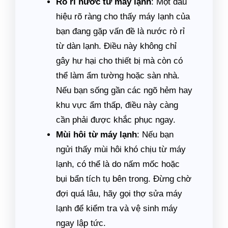
Rò rỉ nước từ máy lạnh
: Một dấu
hiệu rõ ràng cho thấy máy lạnh của
bạn đang gặp vấn đề là nước rò rỉ
từ dàn lạnh. Điều này không chỉ
gây hư hại cho thiết bị mà còn có
thể làm ẩm tường hoặc sàn nhà.
Nếu bạn sống gần các ngõ hẻm hay
khu vực ẩm thấp, điều này càng
cần phải được khắc phục ngay.
Mùi hôi từ máy lạnh
: Nếu bạn
ngửi thấy mùi hôi khó chịu từ máy
lạnh, có thể là do nấm mốc hoặc
bụi bẩn tích tụ bên trong. Đừng chờ
đợi quá lâu, hãy gọi thợ sửa máy
lạnh để kiểm tra và vệ sinh máy
ngay lập tức.