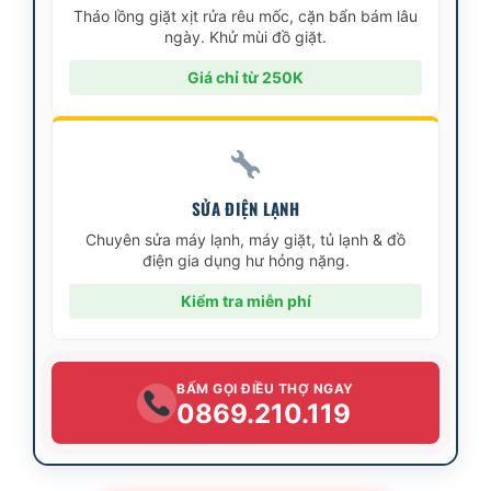
Tháo lồng giặt xịt rửa rêu mốc, cặn bẩn bám lâu
ngày. Khử mùi đồ giặt.
Giá chỉ từ 250K
SỬA ĐIỆN LẠNH
Chuyên sửa máy lạnh, máy giặt, tủ lạnh & đồ
điện gia dụng hư hỏng nặng.
Kiểm tra miễn phí
BẤM GỌI ĐIỀU THỢ NGAY
0869.210.119