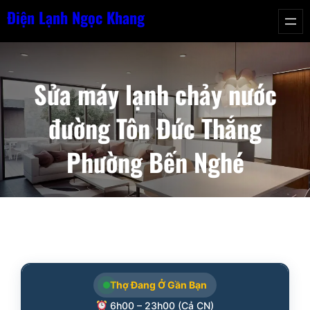
Chuyển
Điện Lạnh Ngọc Khang
đến
phần
nội
Sửa máy lạnh chảy nước
dung
đường Tôn Đức Thắng
Phường Bến Nghé
Thợ Đang Ở Gần Bạn
6h00 – 23h00 (Cả CN)