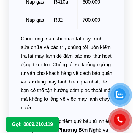
Nạp gas
R410a
600.000
Nạp gas
R32
700.000
Cuối cùng, sau khi hoàn tất quy trình
sửa chữa và bảo trì, chúng tôi luôn kiểm
tra lại máy lạnh để đảm bảo mọi thứ hoạt
động trơn tru. Chúng tôi sẽ không ngừng
tư vấn cho khách hàng về cách bảo quản
và sử dụng máy lạnh hiệu quả nhất, để
bạn có thể tận hưởng cảm giác thoải mái
mà không lo lắng về việc máy lạnh chảy
nước.
Với những kinh nghiệm quý báu từ nhiều
Gọi: 0869.210.119
năm phục vụ tại
Phường Bến Nghé
và