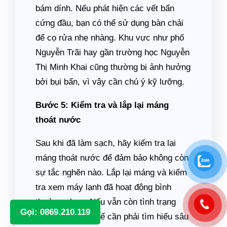
bám dính. Nếu phát hiện các vết bẩn
cứng đầu, bạn có thể sử dụng bàn chải
để cọ rửa nhẹ nhàng. Khu vực như phố
Nguyễn Trãi hay gần trường học Nguyễn
Thị Minh Khai cũng thường bị ảnh hưởng
bởi bụi bẩn, vì vậy cần chú ý kỹ lưỡng.
Bước 5: Kiểm tra và lắp lại máng
thoát nước
Sau khi đã làm sạch, hãy kiểm tra lại
máng thoát nước để đảm bảo không còn
sự tắc nghẽn nào. Lắp lại máng và kiểm
tra xem máy lạnh đã hoạt động bình
thường chưa. Nếu vẫn còn tình trạng
Gọi: 0869.210.119
chảy nước, có thể cần phải tìm hiểu sâu