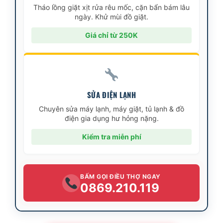
Tháo lồng giặt xịt rửa rêu mốc, cặn bẩn bám lâu
ngày. Khử mùi đồ giặt.
Giá chỉ từ 250K
SỬA ĐIỆN LẠNH
Chuyên sửa máy lạnh, máy giặt, tủ lạnh & đồ
điện gia dụng hư hỏng nặng.
Kiểm tra miễn phí
BẤM GỌI ĐIỀU THỢ NGAY
0869.210.119