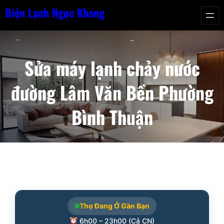
Chuyển
Điện Lạnh Ngọc Khang
đến
phần
nội
Sửa máy lạnh chảy nước
dung
đường Lâm Văn Bền Phường
Bình Thuận
Thợ Đang Ở Gần Bạn
6h00 – 23h00 (Cả CN)