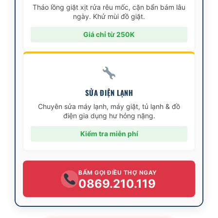
Tháo lồng giặt xịt rửa rêu mốc, cặn bẩn bám lâu
ngày. Khử mùi đồ giặt.
Giá chỉ từ 250K
SỬA ĐIỆN LẠNH
Chuyên sửa máy lạnh, máy giặt, tủ lạnh & đồ
điện gia dụng hư hỏng nặng.
Kiểm tra miễn phí
BẤM GỌI ĐIỀU THỢ NGAY
0869.210.119