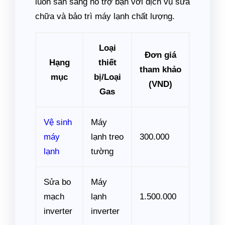
luôn sẵn sàng hỗ trợ bạn với dịch vụ sửa
chữa và bảo trì máy lạnh chất lượng.
Loại
Đơn giá
Hạng
thiết
tham khảo
mục
bị/Loại
(VND)
Gas
Vệ sinh
Máy
máy
lạnh treo
300.000
lạnh
tường
Sửa bo
Máy
mạch
lạnh
1.500.000
inverter
inverter