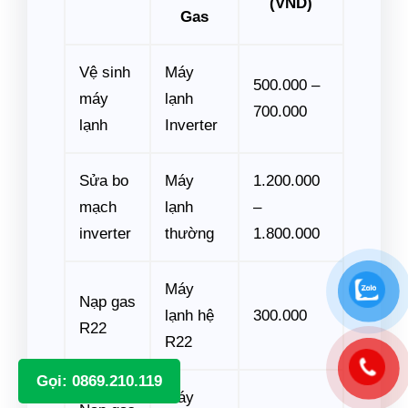
(VND)
Gas
Vệ sinh
Máy
500.000 –
máy
lạnh
700.000
lạnh
Inverter
Sửa bo
Máy
1.200.000
mạch
lạnh
–
inverter
thường
1.800.000
Máy
Nạp gas
lạnh hệ
300.000
R22
R22
Gọi: 0869.210.119
Máy