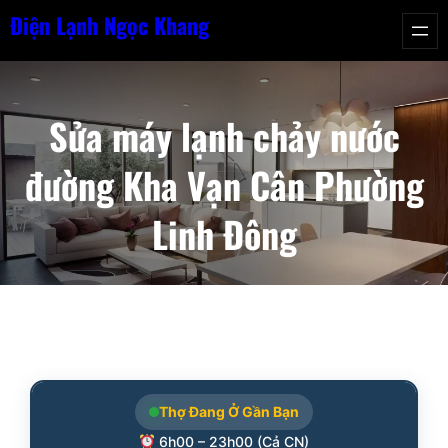
Chuyển
Điện Lạnh Ngọc Khang
đến
phần
nội
Sửa máy lạnh chảy nước
dung
đường Kha Vạn Cân Phường
Linh Đông
Thợ Đang Ở Gần Bạn
6h00 – 23h00 (Cả CN)