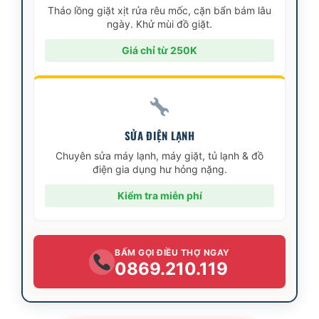
Tháo lồng giặt xịt rửa rêu mốc, cặn bẩn bám lâu
ngày. Khử mùi đồ giặt.
Giá chỉ từ 250K
SỬA ĐIỆN LẠNH
Chuyên sửa máy lạnh, máy giặt, tủ lạnh & đồ
điện gia dụng hư hỏng nặng.
Kiểm tra miễn phí
BẤM GỌI ĐIỀU THỢ NGAY
0869.210.119