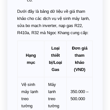
có.
Dưới đây là bảng dữ liệu về giá tham
khảo cho các dịch vụ vệ sinh máy lạnh,
sửa bo mạch inverter, nạp gas R22,
R410a, R32 mà Ngọc Khang cung cấp:
Loại
Đơn giá
Hạng
thiết
tham
mục
bị/Loại
khảo
Gas
(VND)
Vệ sinh
Máy
máy lạnh
lạnh
350.000 –
treo
treo
500.000
tường
tường