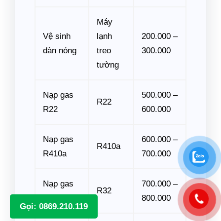
Máy
Vệ sinh
lạnh
200.000 –
dàn nóng
treo
300.000
tường
Nạp gas
500.000 –
R22
R22
600.000
Nạp gas
600.000 –
R410a
R410a
700.000
Nạp gas
700.000 –
R32
R32
800.000
Gọi: 0869.210.119