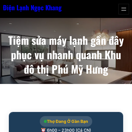
Chuyển
Điện Lạnh Ngọc Khang
đến
phần
nội
Tiệm sửa máy lạnh gần đây
dung
phục vụ nhanh quanh Khu
đô thị Phú Mỹ Hưng
Thợ Đang Ở Gần Bạn
6h00 – 23h00 (Cả CN)