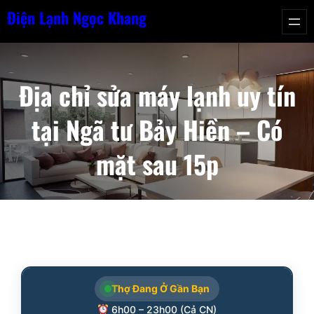
Chuyển
Điện Lạnh Ngọc Khang
đến
phần
nội
Địa chỉ sửa máy lạnh uy tín
dung
tại Ngã tư Bảy Hiền – Có
mặt sau 15p
Thợ Đang Ở Gần Bạn
6h00 – 23h00 (Cả CN)