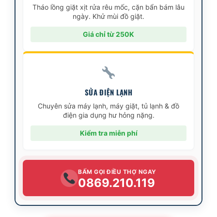
Tháo lồng giặt xịt rửa rêu mốc, cặn bẩn bám lâu
ngày. Khử mùi đồ giặt.
Giá chỉ từ 250K
SỬA ĐIỆN LẠNH
Chuyên sửa máy lạnh, máy giặt, tủ lạnh & đồ
điện gia dụng hư hỏng nặng.
Kiểm tra miễn phí
BẤM GỌI ĐIỀU THỢ NGAY
0869.210.119