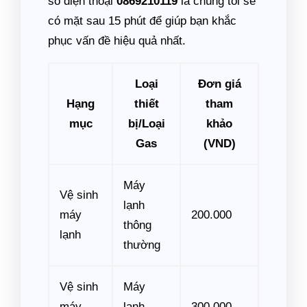
số điện thoại
0869210119
là chúng tôi sẽ
có mặt sau 15 phút để giúp bạn khắc
phục vấn đề hiệu quả nhất.
Loại
Đơn giá
Hạng
thiết
tham
mục
bị/Loại
khảo
Gas
(VND)
Máy
Vệ sinh
lạnh
máy
200.000
thông
lạnh
thường
Vệ sinh
Máy
máy
lạnh
300.000