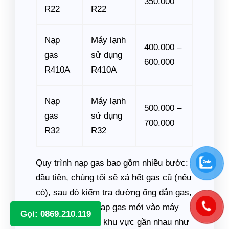
350.000
R22
R22
Nạp
Máy lạnh
400.000 –
gas
sử dụng
600.000
R410A
R410A
Nạp
Máy lạnh
500.000 –
gas
sử dụng
700.000
R32
R32
Quy trình nạp gas bao gồm nhiều bước:
đầu tiên, chúng tôi sẽ xả hết gas cũ (nếu
có), sau đó kiểm tra đường ống dẫn gas,
và cuối cùng là nạp gas mới vào máy
Gọi: 0869.210.119
lạnh. Đối với các khu vực gần nhau như