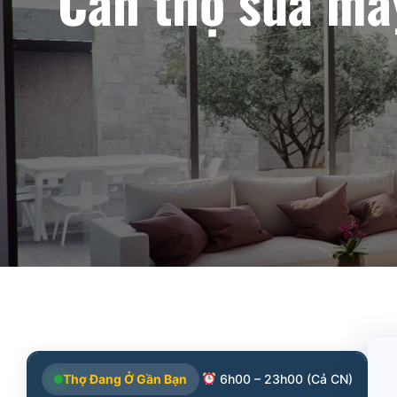
Cần thợ sửa máy
Thợ Đang Ở Gần Bạn
6h00 – 23h00 (Cả CN)