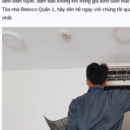
lạnh bám tuyết, đảm bảo không khí trong gia đình luôn má
Tòa nhà Bitexco Quận 1, hãy liên hệ ngay với chúng tôi qu
nhất.