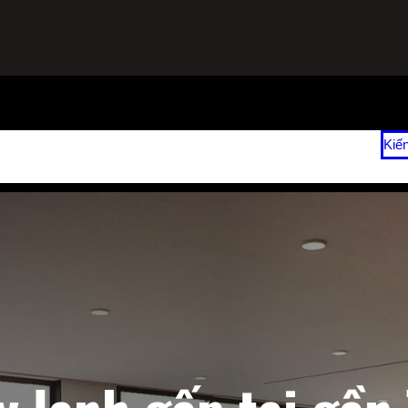
ạnh
Sửa Tủ Lạnh Tại Nhà
Vệ Sinh Máy Lạnh Hết Bao Nhiêu Tiền?
Kiế
 2026
Giá Sửa Máy Lạnh Tại Nhà TPHCM