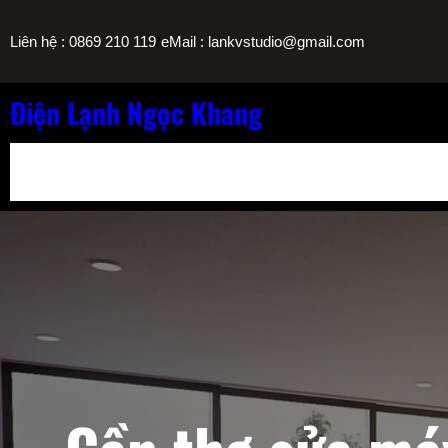
Chuyển
/
Liên hệ : 0869 210 119
eMail : lankvstudio@gmail.com
đến
phần
nội
Điện Lạnh Ngọc Khang
dung
Bảng Giá Nạp Gas Máy Lạnh TPHCM
Sửa Máy Lọc Nước Nóng L
Sửa Máy Lạnh Chảy Nước Giá Bao Nhiêu? Bảng Giá Ngọc Khang