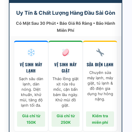
Uy Tín & Chất Lượng Hàng Đầu Sài Gòn
Có Mặt Sau 30 Phút • Báo Giá Rõ Ràng • Bảo Hành
Miễn Phí
VỆ SINH MÁY
VỆ SINH MÁY
SỬA ĐIỆN LẠNH
LẠNH
GIẶT
Chuyên sửa
máy lạnh, máy
Sạch sâu dàn
Tháo lồng giặt
giặt, tủ lạnh &
lạnh, dàn
xịt rửa rêu
đồ điện gia
nóng. Diệt
mốc, cặn bẩn
dụng hư hỏng
khuẩn, khử
bám lâu ngày.
nặng.
mùi, tăng độ
Khử mùi đồ
lạnh tối đa.
giặt.
Giá chỉ từ
Giá chỉ từ
Kiểm tra
150K
250K
miễn phí