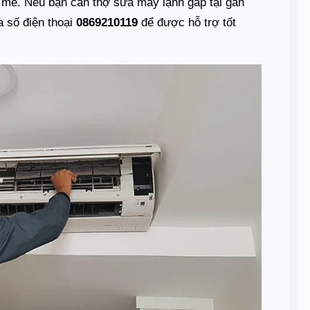
t mẻ. Nếu bạn cần thợ sửa máy lạnh gấp tại gần
a số điện thoại
0869210119
để được hỗ trợ tốt