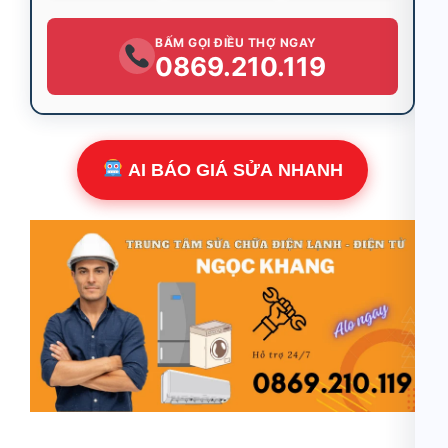
BẤM GỌI ĐIỀU THỢ NGAY
0869.210.119
AI BÁO GIÁ SỬA NHANH