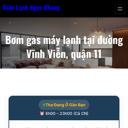
Chuyển
Điện Lạnh Ngọc Khang
đến
phần
nội
Bơm gas máy lạnh tại đường
dung
Vĩnh Viễn, quận 11
Thợ Đang Ở Gần Bạn
6h00 – 23h00 (Cả CN)