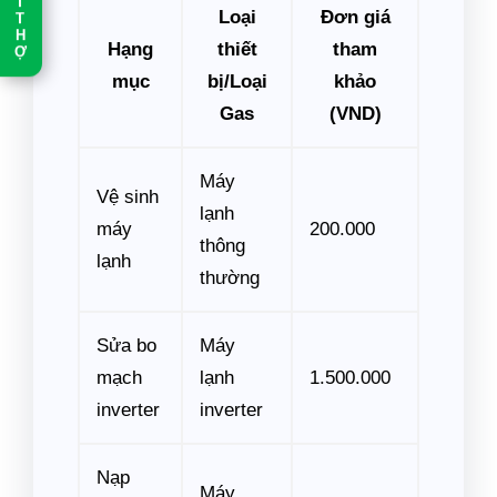
T
Loại
Đơn giá
T
H
Hạng
thiết
tham
Ợ
mục
bị/Loại
khảo
Gas
(VND)
Máy
Vệ sinh
lạnh
máy
200.000
thông
lạnh
thường
Sửa bo
Máy
mạch
lạnh
1.500.000
inverter
inverter
Nạp
Máy