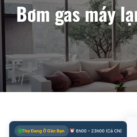
Bơm gas máy lạn
Thợ Đang Ở Gần Bạn
6h00 – 23h00 (Cả CN)