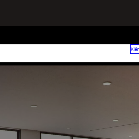
ạnh
Sửa Tủ Lạnh Tại Nhà
Vệ Sinh Máy Lạnh Hết Bao Nhiêu Tiền?
Kiế
 2026
Giá Sửa Máy Lạnh Tại Nhà TPHCM