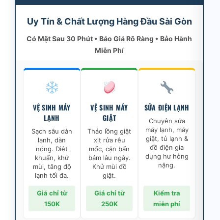
Uy Tín & Chất Lượng Hàng Đầu Sài Gòn
Có Mặt Sau 30 Phút • Báo Giá Rõ Ràng • Bảo Hành
Miễn Phí
VỆ SINH MÁY
VỆ SINH MÁY
SỬA ĐIỆN LẠNH
LẠNH
GIẶT
Chuyên sửa
máy lạnh, máy
Sạch sâu dàn
Tháo lồng giặt
giặt, tủ lạnh &
lạnh, dàn
xịt rửa rêu
đồ điện gia
nóng. Diệt
mốc, cặn bẩn
dụng hư hỏng
khuẩn, khử
bám lâu ngày.
nặng.
mùi, tăng độ
Khử mùi đồ
lạnh tối đa.
giặt.
Giá chỉ từ
Giá chỉ từ
Kiểm tra
150K
250K
miễn phí