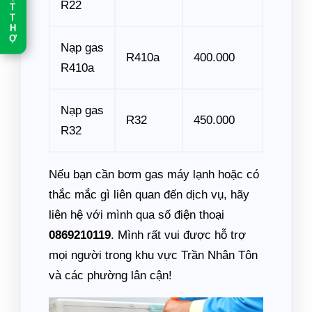
T
R22
T
H
Ợ
Nạp gas
R410a
400.000
R410a
Nạp gas
R32
450.000
R32
Nếu bạn cần bơm gas máy lạnh hoặc có
thắc mắc gì liên quan đến dịch vụ, hãy
liên hệ với mình qua số điện thoại
0869210119
. Mình rất vui được hỗ trợ
mọi người trong khu vực Trần Nhân Tôn
và các phường lân cận!