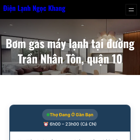
Chuyển
Điện Lạnh Ngọc Khang
đến
phần
nội
Bơm gas máy lạnh tại đường
dung
Trần Nhân Tôn, quận 10
Thợ Đang Ở Gần Bạn
6h00 – 23h00 (Cả CN)