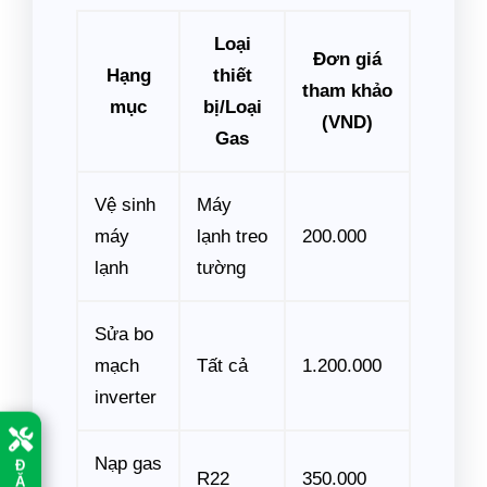
Loại
Đơn giá
Hạng
thiết
tham khảo
mục
bị/Loại
(VND)
Gas
Vệ sinh
Máy
máy
lạnh treo
200.000
lạnh
tường
Sửa bo
mạch
Tất cả
1.200.000
inverter
Đ
Nạp gas
Ặ
R22
350.000