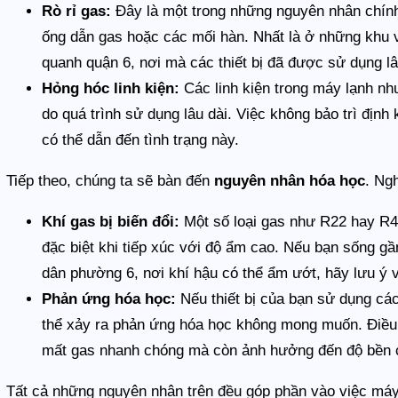
Rò rỉ gas:
Đây là một trong những nguyên nhân chính 
ống dẫn gas hoặc các mối hàn. Nhất là ở những khu
quanh quận 6, nơi mà các thiết bị đã được sử dụng lâu
Hỏng hóc linh kiện:
Các linh kiện trong máy lạnh nh
do quá trình sử dụng lâu dài. Việc không bảo trì đị
có thể dẫn đến tình trạng này.
Tiếp theo, chúng ta sẽ bàn đến
nguyên nhân hóa học
. Ng
Khí gas bị biến đổi:
Một số loại gas như R22 hay R41
đặc biệt khi tiếp xúc với độ ẩm cao. Nếu bạn sống 
dân phường 6, nơi khí hậu có thể ẩm ướt, hãy lưu ý v
Phản ứng hóa học:
Nếu thiết bị của bạn sử dụng các
thể xảy ra phản ứng hóa học không mong muốn. Điều
mất gas nhanh chóng mà còn ảnh hưởng đến độ bền củ
Tất cả những nguyên nhân trên đều góp phần vào việc máy