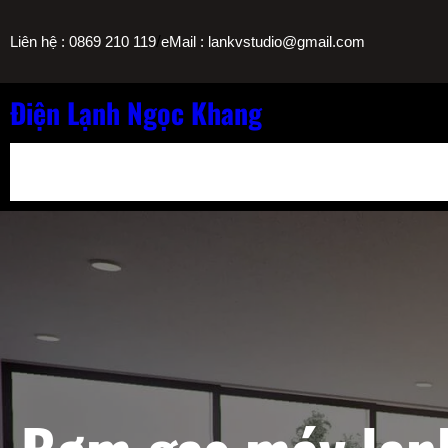
Chuyển
/
Liên hệ : 0869 210 119
eMail : lankvstudio@gmail.com
đến
phần
nội
Điện Lạnh Ngọc Khang
dung
Bảng Giá Nạp Gas Máy Lạnh TPHCM
Sửa Máy Lọc Nước Nóng L
Sửa Máy Lạnh Chảy Nước Giá Bao Nhiêu? Bảng Giá Ngọc Khang