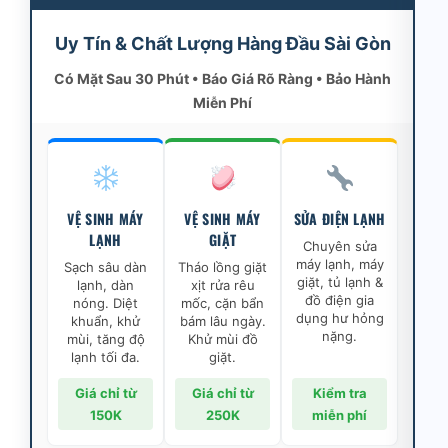
Uy Tín & Chất Lượng Hàng Đầu Sài Gòn
Có Mặt Sau 30 Phút • Báo Giá Rõ Ràng • Bảo Hành
Miễn Phí
VỆ SINH MÁY
VỆ SINH MÁY
SỬA ĐIỆN LẠNH
LẠNH
GIẶT
Chuyên sửa
máy lạnh, máy
Sạch sâu dàn
Tháo lồng giặt
giặt, tủ lạnh &
lạnh, dàn
xịt rửa rêu
đồ điện gia
nóng. Diệt
mốc, cặn bẩn
dụng hư hỏng
khuẩn, khử
bám lâu ngày.
nặng.
mùi, tăng độ
Khử mùi đồ
lạnh tối đa.
giặt.
Giá chỉ từ
Giá chỉ từ
Kiểm tra
150K
250K
miễn phí