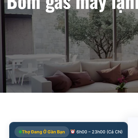
Bơm gas máy lạnh
Thợ Đang Ở Gần Bạn
6h00 – 23h00 (Cả CN)