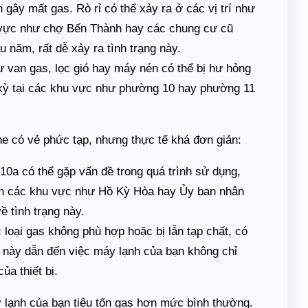
gây mất gas. Rò rỉ có thể xảy ra ở các vị trí như
 vực như chợ Bến Thành hay các chung cư cũ
 năm, rất dễ xảy ra tình trạng này.
ư van gas, lọc gió hay máy nén có thể bị hư hỏng
nh kỳ tại các khu vực như phường 10 hay phường 11
he có vẻ phức tạp, nhưng thực tế khá đơn giản:
0a có thể gặp vấn đề trong quá trình sử dụng,
gần các khu vực như Hồ Kỳ Hòa hay Ủy ban nhân
ề tình trạng này.
 loại gas không phù hợp hoặc bị lẫn tạp chất, có
 này dẫn đến việc máy lạnh của bạn không chỉ
a thiết bị.
 lạnh của bạn tiêu tốn gas hơn mức bình thường.