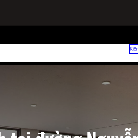
ạnh
Sửa Tủ Lạnh Tại Nhà
Vệ Sinh Máy Lạnh Hết Bao Nhiêu Tiền?
Kiế
 2026
Giá Sửa Máy Lạnh Tại Nhà TPHCM