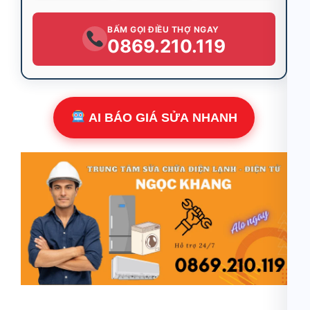
BẤM GỌI ĐIỀU THỢ NGAY
0869.210.119
AI BÁO GIÁ SỬA NHANH