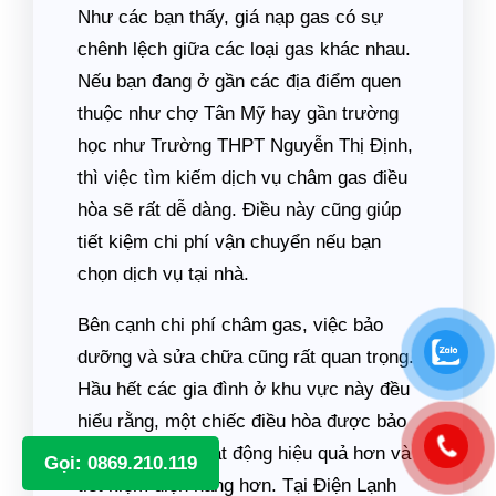
Như các bạn thấy, giá nạp gas có sự
chênh lệch giữa các loại gas khác nhau.
Nếu bạn đang ở gần các địa điểm quen
thuộc như chợ Tân Mỹ hay gần trường
học như Trường THPT Nguyễn Thị Định,
thì việc tìm kiếm dịch vụ châm gas điều
hòa sẽ rất dễ dàng. Điều này cũng giúp
tiết kiệm chi phí vận chuyển nếu bạn
chọn dịch vụ tại nhà.
Bên cạnh chi phí châm gas, việc bảo
dưỡng và sửa chữa cũng rất quan trọng.
Hầu hết các gia đình ở khu vực này đều
hiểu rằng, một chiếc điều hòa được bảo
trì định kỳ sẽ hoạt động hiệu quả hơn và
Gọi: 0869.210.119
tiết kiệm điện năng hơn. Tại Điện Lạnh