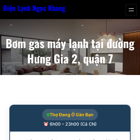
Chuyển
Điện Lạnh Ngọc Khang
đến
phần
nội
Bơm gas máy lạnh tại đường
dung
Hưng Gia 2, quận 7
Thợ Đang Ở Gần Bạn
6h00 – 23h00 (Cả CN)