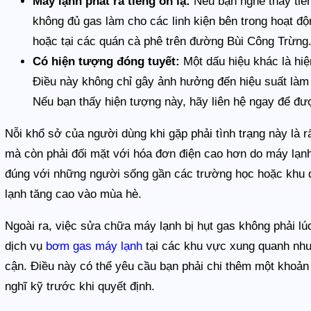
Máy lạnh phát ra tiếng ồn lạ:
Nếu bạn nghe thấy tiến
không đủ gas làm cho các linh kiện bên trong hoạt đ
hoặc tại các quán cà phê trên đường Bùi Công Trừng
Có hiện tượng đóng tuyết:
Một dấu hiệu khác là hiệ
Điều này không chỉ gây ảnh hưởng đến hiệu suất làm 
Nếu bạn thấy hiện tượng này, hãy liên hệ ngay để đư
Nỗi khổ sở của người dùng khi gặp phải tình trạng này là r
mà còn phải đối mặt với hóa đơn điện cao hơn do máy lạnh
đúng với những người sống gần các trường học hoặc khu 
lạnh tăng cao vào mùa hè.
Ngoài ra, việc sửa chữa máy lạnh bị hụt gas không phải lú
dịch vụ
bơm gas máy lạnh
tại các khu vực xung quanh nh
cận. Điều này có thể yêu cầu bạn phải chi thêm một khoản 
nghĩ kỹ trước khi quyết định.