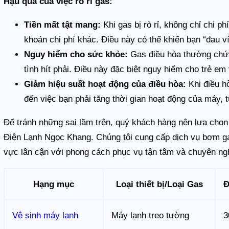
Hậu quả của việc rò rỉ gas:
Tiền mất tật mang:
Khi gas bị rò rỉ, không chỉ chi p
khoản chi phí khác. Điều này có thể khiến bạn “đau ví
Nguy hiểm cho sức khỏe:
Gas điều hòa thường chứa
tình hít phải. Điều này đặc biệt nguy hiểm cho trẻ em
Giảm hiệu suất hoạt động của điều hòa:
Khi điều hò
đến việc bạn phải tăng thời gian hoạt động của máy, t
Để tránh những sai lầm trên, quý khách hàng nên lựa chọn
Điện Lạnh Ngọc Khang. Chúng tôi cung cấp dịch vụ bơm g
vực lân cận với phong cách phục vụ tận tâm và chuyên ng
Hạng mục
Loại thiết bị/Loại Gas
Đ
Vệ sinh máy lạnh
Máy lạnh treo tường
3