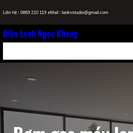
Chuyển
/
Liên hệ : 0869 210 119
eMail : lankvstudio@gmail.com
đến
phần
nội
Điện Lạnh Ngọc Khang
dung
Bảng Giá Nạp Gas Máy Lạnh TPHCM
Sửa Máy Lọc Nước Nóng L
Sửa Máy Lạnh Chảy Nước Giá Bao Nhiêu? Bảng Giá Ngọc Khang