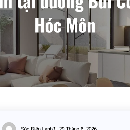
h tại đường Bùi C
Hóc Môn
Sóc Điện Lạnh
29 Tháng 6, 2026