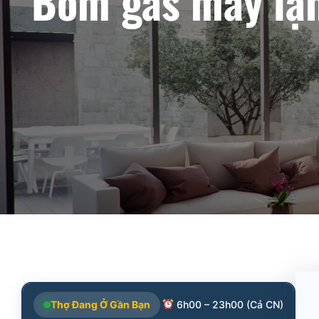
Bơm gas máy lạn
Thợ Đang Ở Gần Bạn
6h00 – 23h00 (Cả CN)