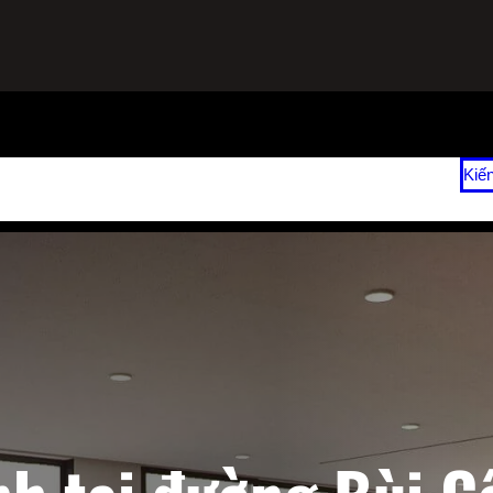
ạnh
Sửa Tủ Lạnh Tại Nhà
Vệ Sinh Máy Lạnh Hết Bao Nhiêu Tiền?
Kiế
 2026
Giá Sửa Máy Lạnh Tại Nhà TPHCM