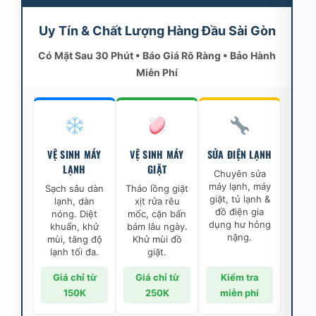
Uy Tín & Chất Lượng Hàng Đầu Sài Gòn
Có Mặt Sau 30 Phút • Báo Giá Rõ Ràng • Bảo Hành
Miễn Phí
VỆ SINH MÁY
VỆ SINH MÁY
SỬA ĐIỆN LẠNH
LẠNH
GIẶT
Chuyên sửa
máy lạnh, máy
Sạch sâu dàn
Tháo lồng giặt
giặt, tủ lạnh &
lạnh, dàn
xịt rửa rêu
đồ điện gia
nóng. Diệt
mốc, cặn bẩn
dụng hư hỏng
khuẩn, khử
bám lâu ngày.
nặng.
mùi, tăng độ
Khử mùi đồ
lạnh tối đa.
giặt.
Giá chỉ từ
Giá chỉ từ
Kiểm tra
150K
250K
miễn phí