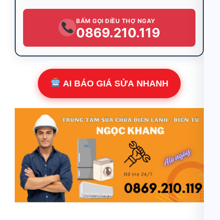
BẤM GỌI ĐIỀU THỢ NGAY
0869.210.119
AI BÁO GIÁ SỬA NHANH