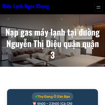
Chuyển
Điện Lạnh Ngọc Khang
đến
phần
nội
Nạp gas máy lạnh tại đường
dung
Nguyễn Thị Diệu quận quận
3
Thợ Đang Ở Gần Bạn
6h00 – 23h00 (Cả CN)