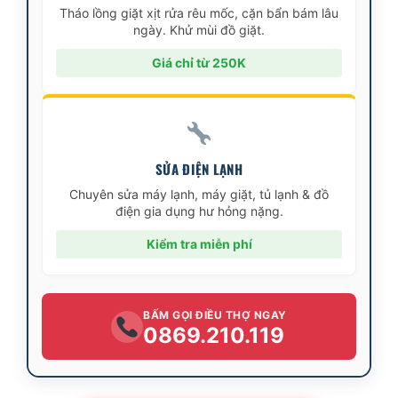
Tháo lồng giặt xịt rửa rêu mốc, cặn bẩn bám lâu
ngày. Khử mùi đồ giặt.
Giá chỉ từ 250K
SỬA ĐIỆN LẠNH
Chuyên sửa máy lạnh, máy giặt, tủ lạnh & đồ
điện gia dụng hư hỏng nặng.
Kiểm tra miễn phí
BẤM GỌI ĐIỀU THỢ NGAY
0869.210.119