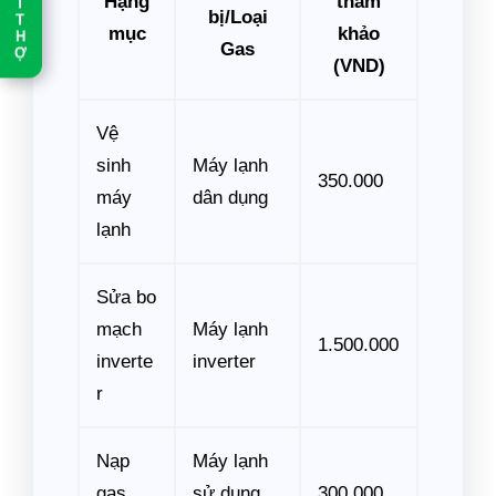
Hạng
tham
T
bị/Loại
T
mục
khảo
H
Gas
Ợ
(VND)
Vệ
sinh
Máy lạnh
350.000
máy
dân dụng
lạnh
Sửa bo
mạch
Máy lạnh
1.500.000
inverte
inverter
r
Nạp
Máy lạnh
gas
sử dụng
300.000