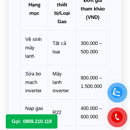
Đơn giá
Hạng
thiết
tham khảo
mục
bị/Loại
(VND)
Gas
Vệ sinh
Tất cả
300.000 –
máy
loại
500.000
lạnh
Sửa bo
Máy
800.000 –
mạch
lạnh
1.500.000
inverter
inverter
Nạp gas
400.000 –
R22
R22
600.000
Gọi: 0869.210.119