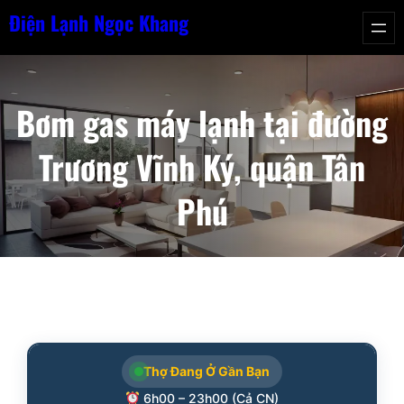
Chuyển
Điện Lạnh Ngọc Khang
đến
phần
nội
Bơm gas máy lạnh tại đường
dung
Trương Vĩnh Ký, quận Tân
Phú
Thợ Đang Ở Gần Bạn
6h00 – 23h00 (Cả CN)