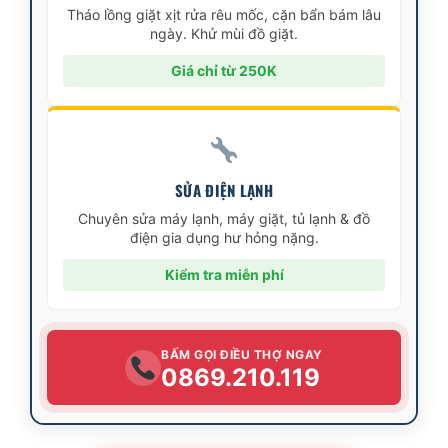
Tháo lồng giặt xịt rửa rêu mốc, cặn bẩn bám lâu
ngày. Khử mùi đồ giặt.
Giá chỉ từ 250K
SỬA ĐIỆN LẠNH
Chuyên sửa máy lạnh, máy giặt, tủ lạnh & đồ
điện gia dụng hư hỏng nặng.
Kiểm tra miễn phí
BẤM GỌI ĐIỀU THỢ NGAY
0869.210.119