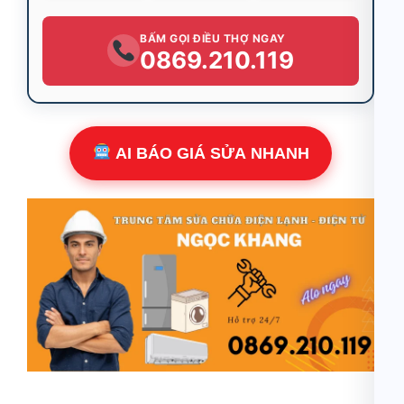
BẤM GỌI ĐIỀU THỢ NGAY
0869.210.119
AI BÁO GIÁ SỬA NHANH