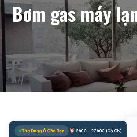
Bơm gas máy lạn
Thợ Đang Ở Gần Bạn
6h00 – 23h00 (Cả CN)