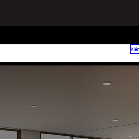
ạnh
Sửa Tủ Lạnh Tại Nhà
Vệ Sinh Máy Lạnh Hết Bao Nhiêu Tiền?
Kiế
 2026
Giá Sửa Máy Lạnh Tại Nhà TPHCM