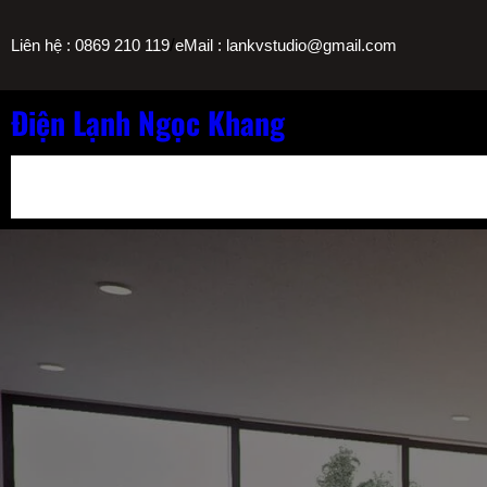
Chuyển
/
Liên hệ : 0869 210 119
eMail : lankvstudio@gmail.com
đến
phần
nội
Điện Lạnh Ngọc Khang
dung
Bảng Giá Nạp Gas Máy Lạnh TPHCM
Sửa Máy Lọc Nước Nóng L
Sửa Máy Lạnh Chảy Nước Giá Bao Nhiêu? Bảng Giá Ngọc Khang