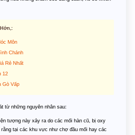
 Hớn,:
Hóc Môn
Bình Chánh
iá Rẻ Nhất
n 12
n Gò Vấp
át từ những nguyên nhân sau:
iện tượng này xảy ra do các mối hàn cũ, bị oxy
t rằng tại các khu vực như chợ đầu mối hay các