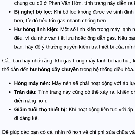
chung cư cũ ở Phan Văn Hớn, tình trạng này diễn ra
Bị nghẹt bộ lọc:
Khi bộ lọc không được vệ sinh định 
hơn, từ đó tiêu tốn gas nhanh chóng hơn.
Hư hỏng linh kiện:
Một số linh kiện trong máy lạnh 
đều, ví dụ như van tiết lưu hoặc ống dẫn gas. Nếu b
ban, hãy để ý thường xuyên kiểm tra thiết bị của mìn
Các bạn hãy nhớ rằng, khi gas trong máy lạnh bị hao hụt, 
thể dẫn đến
hư hỏng dây chuyền
trong hệ thống điều hòa.
Hỏng máy nén:
Máy nén sẽ phải hoạt động với áp lự
Tràn dầu:
Tình trạng này cũng có thể xảy ra, khiến c
điện năng hơn.
Giảm tuổi thọ thiết bị:
Khi hoạt động liên tục với áp 
đi đáng kể.
Để giúp các bạn có cái nhìn rõ hơn về chi phí sửa chữa và