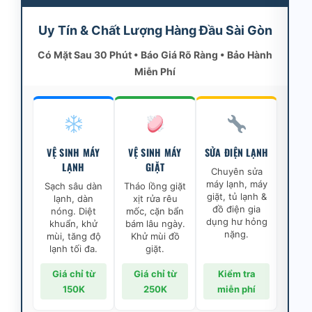
Uy Tín & Chất Lượng Hàng Đầu Sài Gòn
Có Mặt Sau 30 Phút • Báo Giá Rõ Ràng • Bảo Hành
Miễn Phí
VỆ SINH MÁY
VỆ SINH MÁY
SỬA ĐIỆN LẠNH
LẠNH
GIẶT
Chuyên sửa
máy lạnh, máy
Sạch sâu dàn
Tháo lồng giặt
giặt, tủ lạnh &
lạnh, dàn
xịt rửa rêu
đồ điện gia
nóng. Diệt
mốc, cặn bẩn
dụng hư hỏng
khuẩn, khử
bám lâu ngày.
nặng.
mùi, tăng độ
Khử mùi đồ
lạnh tối đa.
giặt.
Giá chỉ từ
Giá chỉ từ
Kiểm tra
150K
250K
miễn phí