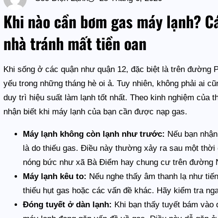
Khi nào cần bơm gas máy lạnh? Cá
nhà tránh mất tiền oan
Khi sống ở các quận như quận 12, đặc biệt là trên đường 
yếu trong những tháng hè oi ả. Tuy nhiên, không phải ai c
duy trì hiệu suất làm lạnh tốt nhất. Theo kinh nghiệm của 
nhận biết khi máy lạnh của bạn cần được nạp gas.
Máy lạnh không còn lạnh như trước:
Nếu bạn nhận 
là do thiếu gas. Điều này thường xảy ra sau một thời
nóng bức như xã Bà Điểm hay chung cư trên đường 
Máy lạnh kêu to:
Nếu nghe thấy âm thanh lạ như tiếng
thiếu hụt gas hoặc các vấn đề khác. Hãy kiểm tra ng
Đóng tuyết ở dàn lạnh:
Khi bạn thấy tuyết bám vào d