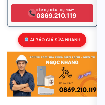
BẤM GỌI ĐIỀU THỢ NGAY
0869.210.119
AI BÁO GIÁ SỬA NHANH