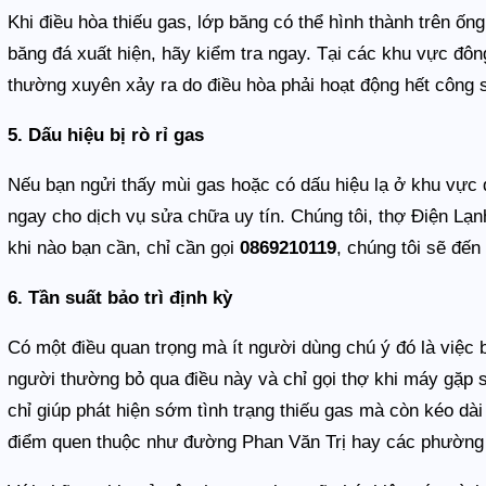
Khi điều hòa thiếu gas, lớp băng có thể hình thành trên ố
băng đá xuất hiện, hãy kiểm tra ngay. Tại các khu vực đ
thường xuyên xảy ra do điều hòa phải hoạt động hết công 
5. Dấu hiệu bị rò rỉ gas
Nếu bạn ngửi thấy mùi gas hoặc có dấu hiệu lạ ở khu vực đ
ngay cho dịch vụ sửa chữa uy tín. Chúng tôi, thợ Điện Lạ
khi nào bạn cần, chỉ cần gọi
0869210119
, chúng tôi sẽ đến
6. Tần suất bảo trì định kỳ
Có một điều quan trọng mà ít người dùng chú ý đó là việc b
người thường bỏ qua điều này và chỉ gọi thợ khi máy gặp 
chỉ giúp phát hiện sớm tình trạng thiếu gas mà còn kéo dài t
điểm quen thuộc như đường Phan Văn Trị hay các phường l