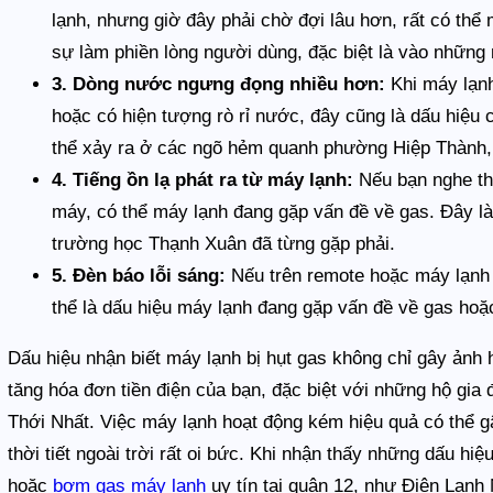
lạnh, nhưng giờ đây phải chờ đợi lâu hơn, rất có thể
sự làm phiền lòng người dùng, đặc biệt là vào những 
3. Dòng nước ngưng đọng nhiều hơn:
Khi máy lạnh
hoặc có hiện tượng rò rỉ nước, đây cũng là dấu hiệu
thể xảy ra ở các ngõ hẻm quanh phường Hiệp Thành, 
4. Tiếng ồn lạ phát ra từ máy lạnh:
Nếu bạn nghe thấ
máy, có thể máy lạnh đang gặp vấn đề về gas. Đây l
trường học Thạnh Xuân đã từng gặp phải.
5. Đèn báo lỗi sáng:
Nếu trên remote hoặc máy lạnh c
thể là dấu hiệu máy lạnh đang gặp vấn đề về gas hoặc
Dấu hiệu nhận biết máy lạnh bị hụt gas không chỉ gây ảnh
tăng hóa đơn tiền điện của bạn, đặc biệt với những hộ gia 
Thới Nhất. Việc máy lạnh hoạt động kém hiệu quả có thể gâ
thời tiết ngoài trời rất oi bức. Khi nhận thấy những dấu h
hoặc
bơm gas máy lạnh
uy tín tại quận 12, như Điện Lạnh