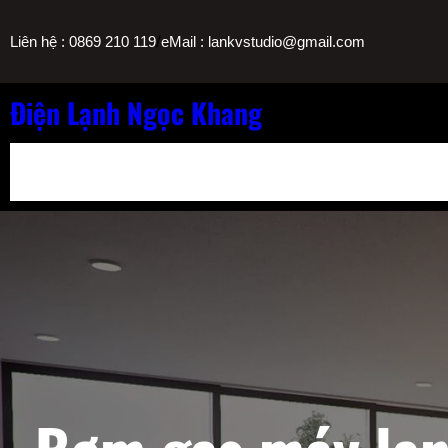
Chuyển
/
Liên hệ : 0869 210 119
eMail : lankvstudio@gmail.com
đến
phần
nội
Điện Lạnh Ngọc Khang
dung
Bảng Giá Nạp Gas Máy Lạnh TPHCM
Sửa Máy Lọc Nước Nóng L
Sửa Máy Lạnh Chảy Nước Giá Bao Nhiêu? Bảng Giá Ngọc Khang