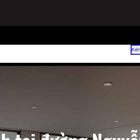
ạnh
Sửa Tủ Lạnh Tại Nhà
Vệ Sinh Máy Lạnh Hết Bao Nhiêu Tiền?
Kiế
 2026
Giá Sửa Máy Lạnh Tại Nhà TPHCM