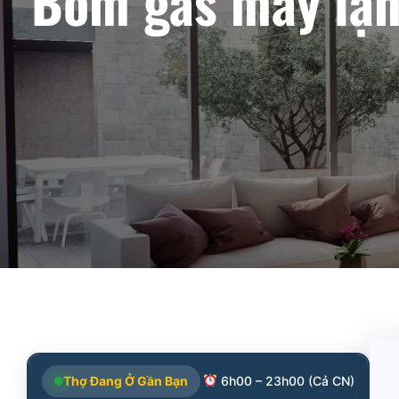
Bơm gas máy lạn
Thợ Đang Ở Gần Bạn
6h00 – 23h00 (Cả CN)