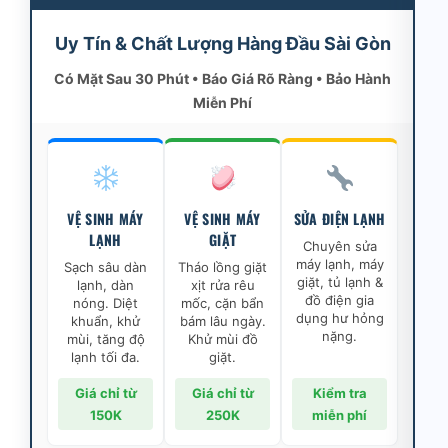
Uy Tín & Chất Lượng Hàng Đầu Sài Gòn
Có Mặt Sau 30 Phút • Báo Giá Rõ Ràng • Bảo Hành
Miễn Phí
VỆ SINH MÁY
VỆ SINH MÁY
SỬA ĐIỆN LẠNH
LẠNH
GIẶT
Chuyên sửa
máy lạnh, máy
Sạch sâu dàn
Tháo lồng giặt
giặt, tủ lạnh &
lạnh, dàn
xịt rửa rêu
đồ điện gia
nóng. Diệt
mốc, cặn bẩn
dụng hư hỏng
khuẩn, khử
bám lâu ngày.
nặng.
mùi, tăng độ
Khử mùi đồ
lạnh tối đa.
giặt.
Giá chỉ từ
Giá chỉ từ
Kiểm tra
150K
250K
miễn phí