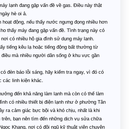
 máy lạnh đang gặp vấn đề về gas. Điều này thật
ngày hè oi ả.
 hoạt động, nếu thấy nước ngưng đọng nhiều hơn
 cho thấy máy đang gặp vấn đề. Tình trạng này có
nơi có nhiều hộ gia đình sử dụng máy lạnh.
y tiếng kêu lạ hoặc tiếng động bất thường từ
à điều mà nhiều người dân sống ở khu vực gần
ó đèn báo lỗi sáng, hãy kiểm tra ngay, vì đó có
 các linh kiện khác.
 hưởng đến khả năng làm lạnh mà còn có thể làm
đình có nhiều thiết bị điện lạnh như ở phường Tân
y ra cảm giác bực bội và khó chịu, nhất là khi
iệu trên, bạn nên tìm đến những dịch vụ sửa chữa
 Ngọc Khang, nơi có đội ngũ kỹ thuật viên chuyên