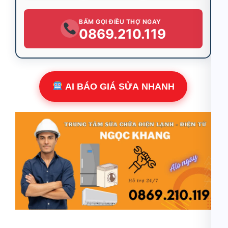
BẤM GỌI ĐIỀU THỢ NGAY
0869.210.119
AI BÁO GIÁ SỬA NHANH