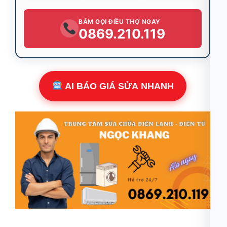
BẤM GỌI ĐIỀU THỢ NGAY
0869.210.119
AI BÁO GIÁ SỬA NHANH