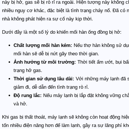
này bị hở, gas sẽ bị rò rỉ ra ngoài. Hiện tượng này không c
nhiều nguy cơ khác, đặc biệt là tình trạng cháy nổ. Đã có
nhà không phát hiện ra sự cố này kịp thời.
Dưới đây là một số lý do khiến mối hàn ống đồng bị hở:
Chất lượng mối hàn kém:
Nếu thợ hàn không sử dụn
mối hàn sẽ dễ bị nứt gãy theo thời gian.
Ảnh hưởng từ môi trường:
Thời tiết ẩm ướt, bụi b
trạng hở gas.
Thời gian sử dụng lâu dài:
Với những máy lạnh đã s
giảm đi, dễ dẫn đến tình trạng rò rỉ.
Độ rung lắc:
Nếu máy lạnh bị lắp đặt không vững chắc
và hở.
Khi gas bị thất thoát, máy lạnh sẽ không còn hoạt động hiệ
tốn nhiều điện năng hơn để làm lạnh, gây ra sự lãng phí 