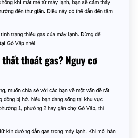
 không khí mát mẻ từ máy lạnh, bạn sẽ cảm thấy
 nướng đến thư giãn. Điều này có thể dẫn đến tâm
i tình trạng thiếu gas của máy lạnh. Đừng để
tại Gò Vấp nhé!
 thất thoát gas? Nguy cơ
g, muốn chia sẻ với các bạn về một vấn đề rất
g đồng bị hở. Nếu bạn đang sống tại khu vực
phường 1, phường 2 hay gần chợ Gò Vấp, thì
giữ kín đường dẫn gas trong máy lạnh. Khi mối hàn