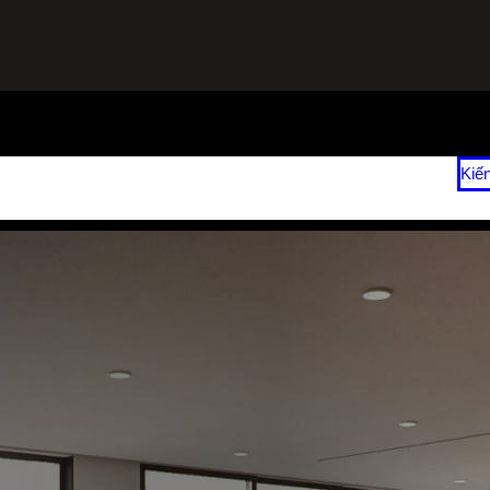
ạnh
Sửa Tủ Lạnh Tại Nhà
Vệ Sinh Máy Lạnh Hết Bao Nhiêu Tiền?
Kiế
 2026
Giá Sửa Máy Lạnh Tại Nhà TPHCM