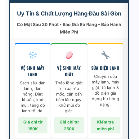
Uy Tín & Chất Lượng Hàng Đầu Sài Gòn
Có Mặt Sau 30 Phút • Báo Giá Rõ Ràng • Bảo Hành
Miễn Phí
VỆ SINH MÁY
VỆ SINH MÁY
SỬA ĐIỆN LẠNH
LẠNH
GIẶT
Chuyên sửa
máy lạnh, máy
Sạch sâu dàn
Tháo lồng giặt
giặt, tủ lạnh &
lạnh, dàn
xịt rửa rêu
đồ điện gia
nóng. Diệt
mốc, cặn bẩn
dụng hư hỏng
khuẩn, khử
bám lâu ngày.
nặng.
mùi, tăng độ
Khử mùi đồ
lạnh tối đa.
giặt.
Giá chỉ từ
Giá chỉ từ
Kiểm tra
150K
250K
miễn phí