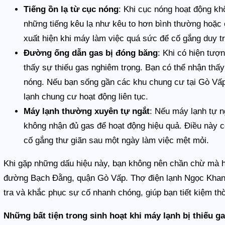
Tiếng ồn lạ từ cục nóng
: Khi cục nóng hoạt động kh
những tiếng kêu lạ như kêu to hơn bình thường hoặc
xuất hiện khi máy làm việc quá sức để cố gắng duy trì
Đường ống dẫn gas bị đóng băng
: Khi có hiện tượ
thấy sự thiếu gas nghiêm trọng. Bạn có thể nhận thấy
nóng. Nếu bạn sống gần các khu chung cư tại Gò Vấp
lạnh chung cư hoạt động liên tục.
Máy lạnh thường xuyên tự ngắt
: Nếu máy lạnh tự n
không nhận đủ gas để hoạt động hiệu quả. Điều này có
cố gắng thư giãn sau một ngày làm việc mệt mỏi.
Khi gặp những dấu hiệu này, bạn không nên chần chừ mà h
đường Bạch Đằng, quận Gò Vấp. Thợ điện lạnh Ngọc Khang 
tra và khắc phục sự cố nhanh chóng, giúp bạn tiết kiệm thờ
Những bất tiện trong sinh hoạt khi máy lạnh bị thiếu ga