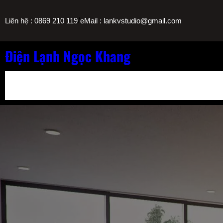
Chuyển
/
Liên hệ : 0869 210 119
eMail : lankvstudio@gmail.com
đến
phần
nội
Điện Lạnh Ngọc Khang
dung
Bảng Giá Nạp Gas Máy Lạnh TPHCM
Sửa Máy Lọc Nước Nóng L
Sửa Máy Lạnh Chảy Nước Giá Bao Nhiêu? Bảng Giá Ngọc Khang