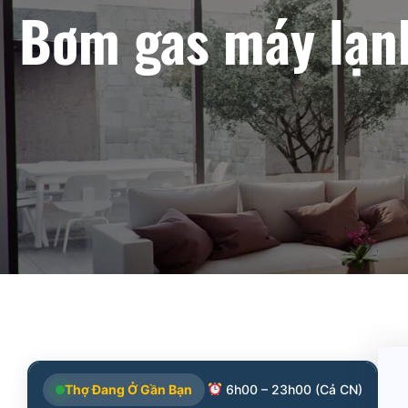
Bơm gas máy lạnh
Thợ Đang Ở Gần Bạn
6h00 – 23h00 (Cả CN)