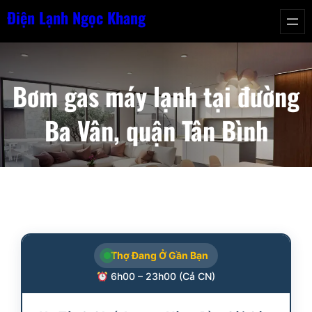
Chuyển
Điện Lạnh Ngọc Khang
đến
phần
nội
Bơm gas máy lạnh tại đường
dung
Ba Vân, quận Tân Bình
Thợ Đang Ở Gần Bạn
6h00 – 23h00 (Cả CN)