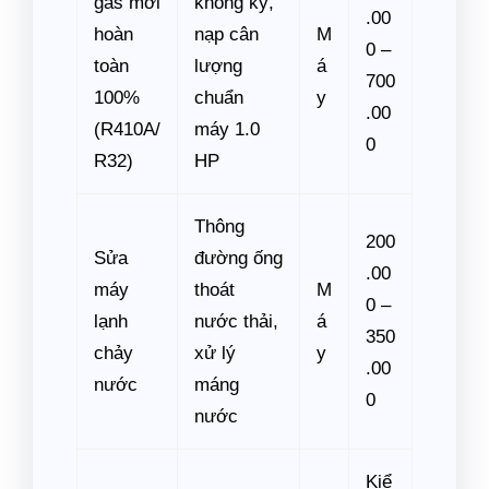
gas mới
không kỹ,
.00
hoàn
nạp cân
M
0 –
toàn
lượng
á
700
100%
chuẩn
y
.00
(R410A/
máy 1.0
0
R32)
HP
Thông
200
Sửa
đường ống
.00
máy
thoát
M
0 –
lạnh
nước thải,
á
350
chảy
xử lý
y
.00
nước
máng
0
nước
Kiể