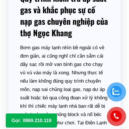
gas và khắc phục sự cố
nạp gas chuyên nghiệp của
thợ Ngọc Khang
Bơm gas máy lạnh nhìn bề ngoài có vẻ
đơn giản, ai cũng nghĩ chỉ cần sắm cái
dây sạc rồi mở van bình gas cho chạy
vù vù vào máy là xong. Nhưng thực tế
nếu làm không đúng quy trình chuyên
môn, nạp sai chủng loại gas, nạp dư áp
suất hoặc bỏ qua công đoạn xử lý không
khí thì chiếc máy lạnh nhà bạn rất dễ bị
nghẹt cáp, chạy nóng block và nổ béc
Gọi: 0869.210.119
block ngoài trời như chơi. Tại Điện Lạnh