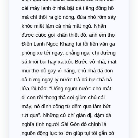
cái máy lạnh ở nhà bật cả tiếng đồng hồ
mà chỉ thổi ra gió nóng, đứa nhỏ rôm sảy
khóc miết làm cả nhà mất ngủ. Nhận
được cuộc gọi khẩn thiết đó, anh em thợ
Điện Lạnh Ngọc Khang tụi tôi liền vặn ga
phóng xe tới ngay, chẳng ngại chi đường
sá khói bụi hay xa xôi. Bước vô nhà, mặt
mũi thợ đỏ gay vì nắng, chủ nhà đã đon
đả bưng ngay ly nước trà đá bự chà bá
lửa rồi bảo: “Uống ngụm nước cho mát
đi con rồi thong thả coi giùm chú cái
máy, nó đình công từ đêm qua làm bứt
rứt quá”. Những cử chỉ giản dị, đậm đà
nghĩa tình người Sài Gòn đó chính là
nguồn động lực to lớn giúp tụi tôi gắn bó