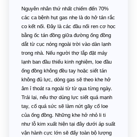
Nguyên nhân thứ nhất chiếm đến 70%
các ca bệnh hụt gas nhẹ là do hở tán rắc
co kết nối. Đây là các đầu nối ren cơ học
bằng ốc tán đồng giữa đường ống đồng
dắt từ cục nóng ngoài trời vào dàn lạnh
trong nhà. Nếu người thợ lắp đặt máy
lạnh ban đầu thiếu kinh nghiệm, loe đầu
ống đồng không đều tay hoặc siết tán
không đủ lực, dòng gas sẽ theo khe hở
âm ỉ thoát ra ngoài từ từ qua từng ngày.
Trái lại, nếu thợ dùng lực siết quá mạnh
tay, cố quá sức sẽ làm nứt gãy cổ loe
của ống đồng. Những khe hở nhỏ li ti
như lỗ kim xuất hiện tại đây dưới áp suất
vận hành cực lớn sẽ đẩy toàn bộ lượng