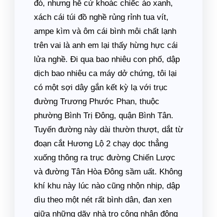
đó, nhưng hễ cứ khoác chiếc áo xanh,
xách cái túi đồ nghề rủng rỉnh tua vít,
ampe kìm và ôm cái bình môi chất lạnh
trên vai là anh em lại thấy hừng hực cái
lửa nghề. Đi qua bao nhiêu con phố, dập
dịch bao nhiêu ca máy dở chứng, tôi lại
có một sợi dây gắn kết kỳ lạ với trục
đường Trương Phước Phan, thuộc
phường Bình Trị Đông, quận Bình Tân.
Tuyến đường này dài thườn thượt, dắt từ
đoạn cắt Hương Lộ 2 chạy dọc thẳng
xuống thông ra trục đường Chiến Lược
và đường Tân Hòa Đông sầm uất. Không
khí khu này lúc nào cũng nhộn nhịp, dập
dìu theo một nét rất bình dân, đan xen
giữa những dãy nhà trọ công nhân đông