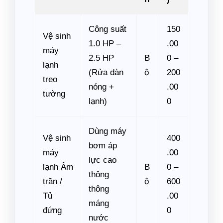
Công suất
150
Vệ sinh
1.0 HP –
.00
máy
2.5 HP
B
0 –
lạnh
(Rửa dàn
ộ
200
treo
nóng +
.00
tường
lạnh)
0
Dùng máy
Vệ sinh
400
bơm áp
máy
.00
lực cao
lạnh Âm
B
0 –
thông
trần /
ộ
600
thông
Tủ
.00
máng
đứng
0
nước