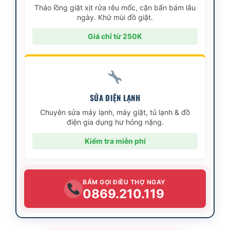
Tháo lồng giặt xịt rửa rêu mốc, cặn bẩn bám lâu
ngày. Khử mùi đồ giặt.
Giá chỉ từ 250K
SỬA ĐIỆN LẠNH
Chuyên sửa máy lạnh, máy giặt, tủ lạnh & đồ
điện gia dụng hư hỏng nặng.
Kiểm tra miễn phí
BẤM GỌI ĐIỀU THỢ NGAY
0869.210.119