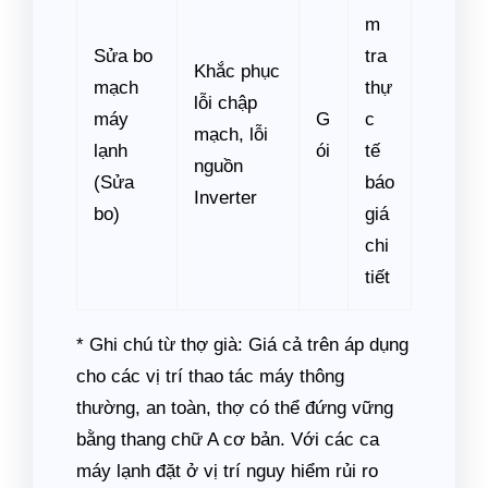
m
Sửa bo
tra
Khắc phục
mạch
thự
lỗi chập
máy
G
c
mạch, lỗi
lạnh
ói
tế
nguồn
(Sửa
báo
Inverter
bo)
giá
chi
tiết
* Ghi chú từ thợ già: Giá cả trên áp dụng
cho các vị trí thao tác máy thông
thường, an toàn, thợ có thể đứng vững
bằng thang chữ A cơ bản. Với các ca
máy lạnh đặt ở vị trí nguy hiểm rủi ro