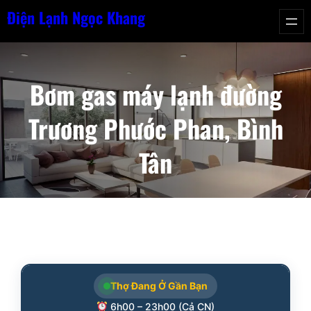
Chuyển
Điện Lạnh Ngọc Khang
đến
phần
nội
Bơm gas máy lạnh đường
dung
Trương Phước Phan, Bình
Tân
Thợ Đang Ở Gần Bạn
6h00 – 23h00 (Cả CN)