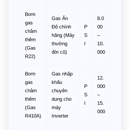
Bơm
Gas Ấn
8.0
gas
Độ chính
P
00
châm
hãng (Máy
S
–
thêm
thường
I
10.
(Gas
đời cũ)
000
R22)
Bơm
Gas nhập
12.
gas
khẩu
P
000
châm
chuyên
S
–
thêm
dụng cho
I
15.
(Gas
máy
000
R410A)
Inverter