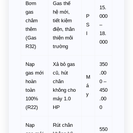
Bơm
Gas thế
15.
gas
hệ mới,
P
000
châm
tiết kiệm
S
–
thêm
điện, thân
I
18.
(Gas
thiện môi
000
R32)
trường
Nạp
Xả bỏ gas
350
gas mới
cũ, hút
.00
M
hoàn
chân
0 –
á
toàn
không cho
450
y
100%
máy 1.0
.00
(R22)
HP
0
Nạp
Rút chân
550