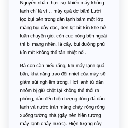
Nguyên nhân thực sự khiến máy không
lạnh chỉ là vì… máy quá dơ bẩn! Lưới
lọc bụi bên trong dàn lạnh bám một lớp
màng bụi dày đặc, đen kịt bít kín khe hở
luân chuyển gió, còn cục nóng bên ngoài
thì bị mạng nhện, lá cây, bụi đường phủ
kín mít không thể tản nhiệt nổi.
Bà con cần hiểu rằng, khi máy lạnh quá
bẩn, khả năng trao đổi nhiệt của máy sẽ
giảm sút nghiêm trọng. Hơi lạnh từ dàn
nhôm bị giữ chặt lại không thể thổi ra
phòng, dẫn đến hiện tượng đóng đá dàn
lạnh và nước tràn máng chảy ròng ròng
xuống tường nhà (gây nên hiện tượng
máy lạnh chảy nước). Hiện tượng này