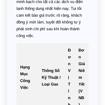
minh bạch cho tất cả các dịch vụ điện
lạnh thông dụng nhất hiện nay. Tụi tôi
cam kết báo giá trước rõ ràng, khách
đồng ý mới làm, tuyệt đối không tự ý
phát sinh chi phí sau khi hoàn thành
công việc.
Đ
Đơ
ơ
n
n
Giá
Hạng
Thông Số
V
Niê
Mục
Kỹ Thuật /
ị
m
Công
Loại Gas
T
Yết
Việc
í
(V
n
NĐ
h
)