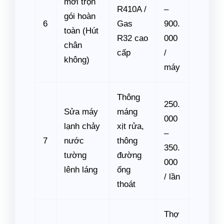
mới trọn
R410A /
–
gói hoàn
6
Gas
900.
toàn (Hút
R32 cao
000
chân
cấp
/
không)
máy
Thông
250.
Sửa máy
máng
000
lạnh chảy
xịt rửa,
–
7
nước
thông
350.
tường
đường
000
lênh láng
ống
/ lần
thoát
Thợ