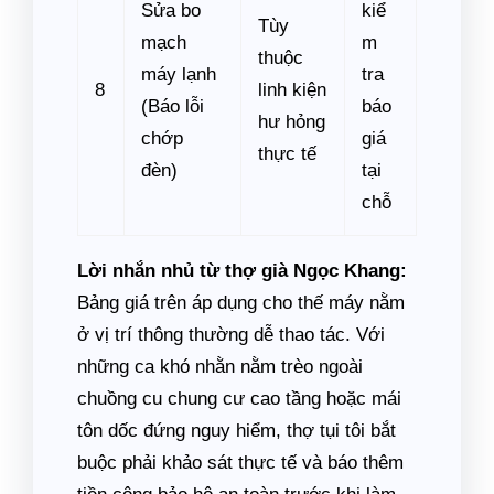
Sửa bo
kiể
Tùy
mạch
m
thuộc
máy lạnh
tra
8
linh kiện
(Báo lỗi
báo
hư hỏng
chớp
giá
thực tế
đèn)
tại
chỗ
Lời nhắn nhủ từ thợ già Ngọc Khang:
Bảng giá trên áp dụng cho thế máy nằm
ở vị trí thông thường dễ thao tác. Với
những ca khó nhằn nằm trèo ngoài
chuồng cu chung cư cao tầng hoặc mái
tôn dốc đứng nguy hiểm, thợ tụi tôi bắt
buộc phải khảo sát thực tế và báo thêm