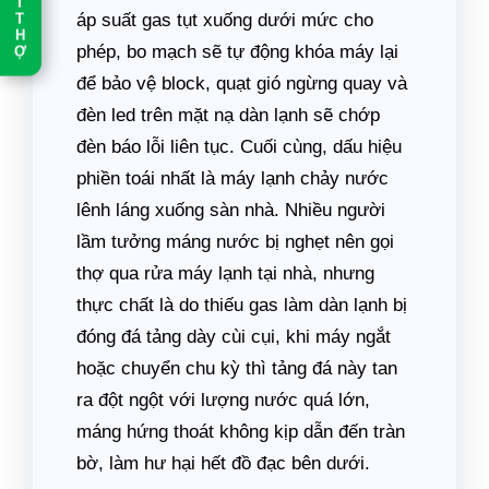
T
áp suất gas tụt xuống dưới mức cho
T
H
phép, bo mạch sẽ tự động khóa máy lại
Ợ
để bảo vệ block, quạt gió ngừng quay và
đèn led trên mặt nạ dàn lạnh sẽ chớp
đèn báo lỗi liên tục. Cuối cùng, dấu hiệu
phiền toái nhất là máy lạnh chảy nước
lênh láng xuống sàn nhà. Nhiều người
lầm tưởng máng nước bị nghẹt nên gọi
thợ qua rửa máy lạnh tại nhà, nhưng
thực chất là do thiếu gas làm dàn lạnh bị
đóng đá tảng dày cùi cụi, khi máy ngắt
hoặc chuyển chu kỳ thì tảng đá này tan
ra đột ngột với lượng nước quá lớn,
máng hứng thoát không kịp dẫn đến tràn
bờ, làm hư hại hết đồ đạc bên dưới.