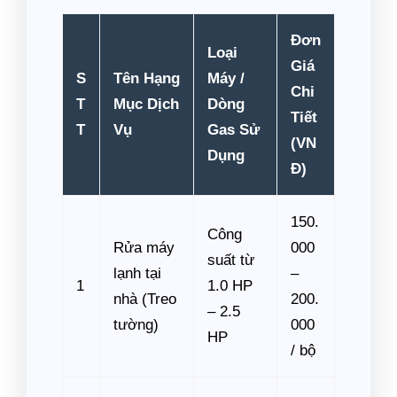
Đơn
Loại
Giá
S
Tên Hạng
Máy /
Chi
T
Mục Dịch
Dòng
Tiết
T
Vụ
Gas Sử
(VN
Dụng
Đ)
150.
Công
Rửa máy
000
suất từ
lạnh tại
–
1
1.0 HP
nhà (Treo
200.
– 2.5
tường)
000
HP
/ bộ