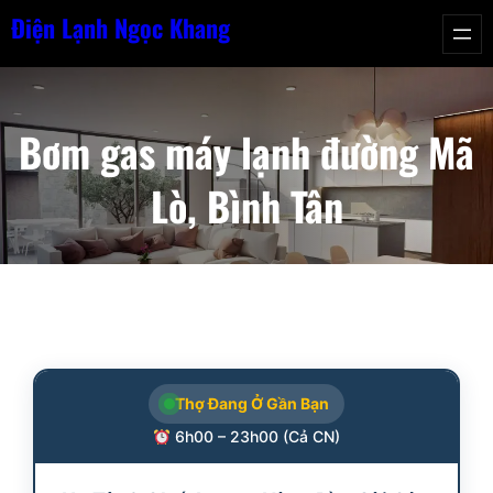
Chuyển
Điện Lạnh Ngọc Khang
đến
phần
nội
Bơm gas máy lạnh đường Mã
dung
Lò, Bình Tân
Thợ Đang Ở Gần Bạn
6h00 – 23h00 (Cả CN)