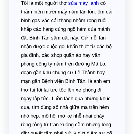
Tôi là một người thợ
sửa máy lạnh
có
thâm niên mười mấy năm lăn lộn, ôm cái
bình gas vác cái thang nhôm rong ruổi
khắp các hang cùng ngõ hẻm của mảnh
đất Bình Tân sầm uất này. Cứ mỗi lần
nhận được cuộc gọi khẩn thiết từ các hộ
gia đình, các shop quần áo hay văn
phòng công ty nằm trên đường Mã Lò,
đoạn gần khu chung cư Lê Thành hay
mạn gần Bệnh viện Bình Tân, là anh em
thợ tụi tôi lại tức tốc lên xe phóng đi
ngay lập tức. Luồn lách qua những khúc
cua, tìm đúng số nhà giữa ma trận hẻm
nhỏ hẹp, mồ hôi mồ kê nhễ nhại chảy
ròng ròng từ trán xuống cằm nhưng lòng
đầy quyết tâm phải xử lý dứt điểm sự cố