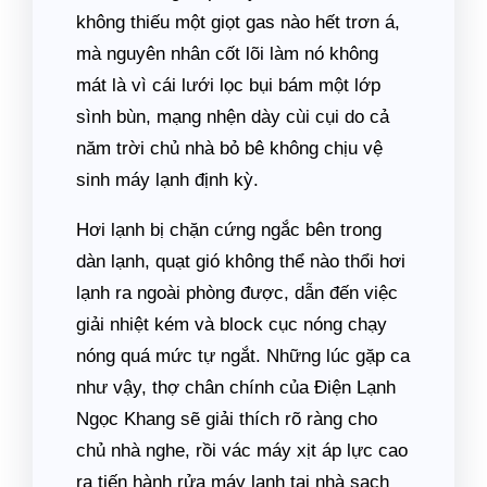
không thiếu một giọt gas nào hết trơn á,
mà nguyên nhân cốt lõi làm nó không
mát là vì cái lưới lọc bụi bám một lớp
sình bùn, mạng nhện dày cùi cụi do cả
năm trời chủ nhà bỏ bê không chịu vệ
sinh máy lạnh định kỳ.
Hơi lạnh bị chặn cứng ngắc bên trong
dàn lạnh, quạt gió không thể nào thổi hơi
lạnh ra ngoài phòng được, dẫn đến việc
giải nhiệt kém và block cục nóng chạy
nóng quá mức tự ngắt. Những lúc gặp ca
như vậy, thợ chân chính của Điện Lạnh
Ngọc Khang sẽ giải thích rõ ràng cho
chủ nhà nghe, rồi vác máy xịt áp lực cao
ra tiến hành rửa máy lạnh tại nhà sạch