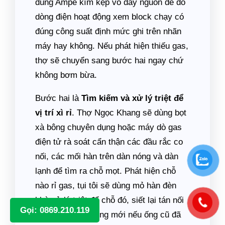
dùng Ampe kìm kẹp vô dây nguồn để đo
dòng điện hoạt động xem block chạy có
đúng công suất định mức ghi trên nhãn
máy hay không. Nếu phát hiện thiếu gas,
thợ sẽ chuyển sang bước hai ngay chứ
không bơm bừa.
Bước hai là
Tìm kiếm và xử lý triệt để
vị trí xì rỉ
. Thợ Ngọc Khang sẽ dùng bọt
xà bông chuyên dụng hoặc máy dò gas
điện tử rà soát cẩn thận các đầu rắc co
nối, các mối hàn trên dàn nóng và dàn
lạnh để tìm ra chỗ mọt. Phát hiện chỗ
nào rỉ gas, tụi tôi sẽ dùng mỏ hàn đèn
khò xử lý triệt để chỗ đó, siết lại tán nối
Gọi: 0869.210.119
hoặc thay đoạn ống mới nếu ống cũ đã