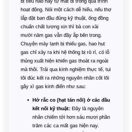
bị tiêu hao hay tự mất đi trong quá trình
hoạt động. Nói một cách dễ hiểu, nếu thợ
lắp đặt ban đầu đúng kỹ thuật, ống đồng
chuẩn chất lượng xịn thì bà con xài
mười năm gas vẫn đầy ắp bên trong.
Chuyện máy lạnh bị thiếu gas, hao hụt
gas chỉ xảy ra khi hệ thống bị rò rỉ, có lỗ
thủng xuất hiện khiến gas thoát ra ngoài
mà thôi. Trải qua kinh nghiệm thực tế, tụi
tôi đúc kết ra những nguyên nhân cốt lõi
gây xì gas kinh điển như sau:
Hở rắc co (hạt tán nối) ở các đầu
kết nối kỹ thuật:
Đây là nguyên
nhân chiếm tới hơn sáu mươi phần
trăm các ca mất gas hiện nay.