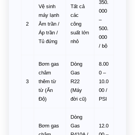
350.
Vệ sinh
Tất cả
000
máy lạnh
các
–
2
Âm trần /
công
500.
Áp trần /
suất lớn
000
Tủ đứng
nhỏ
/ bộ
Bơm gas
Dòng
8.00
châm
Gas
0 –
3
thêm từ
R22
10.0
từ (Ấn
(Máy
00 /
Độ)
đời cũ)
PSI
Dòng
Bơm gas
Gas
12.0
châm
R410A /
00 –