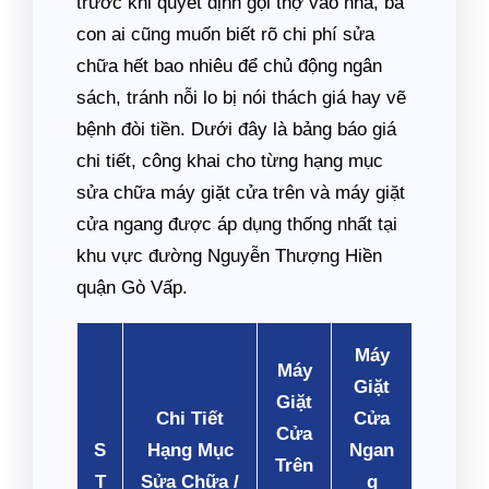
trước khi quyết định gọi thợ vào nhà, bà
con ai cũng muốn biết rõ chi phí sửa
chữa hết bao nhiêu để chủ động ngân
sách, tránh nỗi lo bị nói thách giá hay vẽ
bệnh đòi tiền. Dưới đây là bảng báo giá
chi tiết, công khai cho từng hạng mục
sửa chữa máy giặt cửa trên và máy giặt
cửa ngang được áp dụng thống nhất tại
khu vực đường Nguyễn Thượng Hiền
quận Gò Vấp.
Máy
Máy
Giặt
Giặt
Chi Tiết
Cửa
Cửa
S
Hạng Mục
Ngan
Trên
T
Sửa Chữa /
g