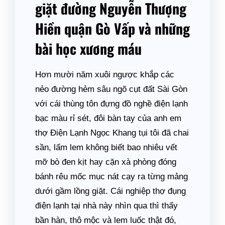
giặt đường Nguyễn Thượng
Hiền quận Gò Vấp và những
bài học xương máu
Hơn mười năm xuôi ngược khắp các
nẻo đường hẻm sâu ngõ cụt đất Sài Gòn
với cái thùng tôn đựng đồ nghề điện lạnh
bạc màu rỉ sét, đôi bàn tay của anh em
thợ Điện Lạnh Ngọc Khang tụi tôi đã chai
sần, lấm lem không biết bao nhiêu vết
mỡ bò đen kịt hay cặn xà phòng đóng
bánh rêu mốc mục nát cạy ra từng mảng
dưới gầm lồng giặt. Cái nghiệp thợ đụng
điện lạnh tại nhà này nhìn qua thì thấy
bần hàn, thô mộc và lem luốc thật đó,