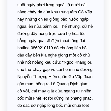
suốt ngày phơi lưng ngoài lộ dưới cái
nắng cháy da của khu trung tâm Gò Vấp
hay những chiều giông bão nước ngập
ngụa lên nửa bánh xe. Thế nhưng, cứ hễ
đường dây nóng trực cứu hộ hỏa tốc
hằng ngày qua số điện thoại tổng đài
hotline 0869210119 đổ chuông liên hồi,
đầu dây bên kia nghe giọng một cô chủ
nhà hốt hoảng kêu cứu: “Ngọc Khang ơi,
cho thợ chạy gấp vô cái hẻm nhỏ đường
Nguyễn Thượng Hiền quận Gò Vấp đoạn
gần mạn thông ra Lê Quang Định giùm
cô với, cái máy giặt cửa ngang tự nhiên
bốc mùi khét lẹt rồi đứng im phăng phắc,
đồ đạc dơ ngập lồng bốc mùi chua loét