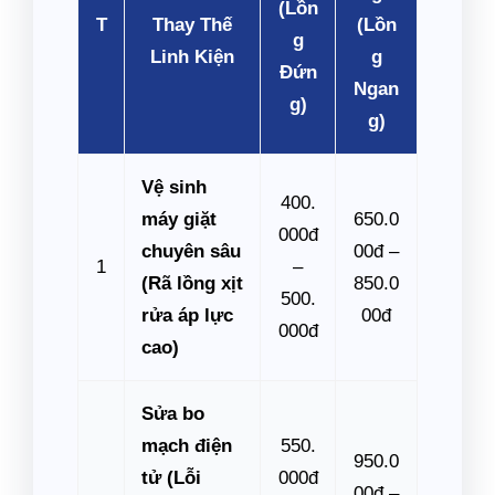
(Lồn
T
Thay Thế
(Lồn
g
Linh Kiện
g
Đứn
Ngan
g)
g)
Vệ sinh
400.
máy giặt
650.0
000đ
chuyên sâu
00đ –
1
–
(Rã lồng xịt
850.0
500.
rửa áp lực
00đ
000đ
cao)
Sửa bo
mạch điện
550.
950.0
tử (Lỗi
000đ
00đ –