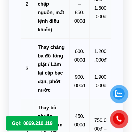
2
chập
–
1.600
nguồn, mất
850.
.000đ
lệnh điều
000đ
khiển)
Thay chảng
600.
1.200
ba đỡ lồng
000đ
.000đ
giặt / Làm
3
–
–
lại cặp bạc
900.
1.900
đạn, phớt
000đ
.000đ
nước
Thay bộ
phuộc
450.
750.0
Gọi: 0869.210.119
nhún giảm
000đ
00đ –