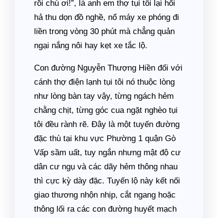
rồi chú ơi!”, là anh em thợ tụi tôi lại hối
hả thu dọn đồ nghề, nổ máy xe phóng đi
liền trong vòng 30 phút mà chẳng quản
ngại nắng nôi hay kẹt xe tắc lộ.
Con đường Nguyễn Thượng Hiền đối với
cánh thợ điện lạnh tụi tôi nó thuộc lòng
như lòng bàn tay vậy, từng ngách hẻm
chằng chịt, từng góc cua ngặt nghèo tụi
tôi đều rành rẽ. Đây là một tuyến đường
đặc thù tại khu vực Phường 1 quận Gò
Vấp sầm uất, tuy ngắn nhưng mật độ cư
dân cư ngụ và các dãy hẻm thông nhau
thì cực kỳ dày đặc. Tuyến lộ này kết nối
giao thương nhộn nhịp, cắt ngang hoặc
thông lối ra các con đường huyết mạch