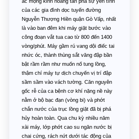
ác mộng kinh hoàng tàn phá sự yên tĩnh
của các gia đình dọc tuyến đường
Nguyễn Thượng Hiền quận Gò Vấp, nhất
là vào ban đêm khi máy giặt bước vào
công đoạn vắt tua cao từ 800 đến 1400
vòng/phút. Máy gầm rú vang dội điếc tai
nhức óc, thành thùng sắt văng đập bần
bật rầm rầm như muốn nổ tung lồng,
thậm chí máy tự dịch chuyển vị trí đập
sầm sầm vào vách tường. Căn nguyên
gốc rễ của ca bệnh cơ khí nặng nề này
nằm ở bộ bạc đạn (vòng bi) và phớt
chắn nước của trục lồng giặt đã bị phá
hủy hoàn toàn. Qua chu kỳ nhiều năm
xài máy, lớp phớt cao su ngăn nước bị
chai cứng, rách nứt dưới tác động của