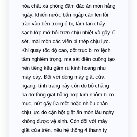
hóa chất xà phòng đậm đặc ăn mòn hằng
ngày, khiến nước bẩn ngập cặn len lỏi
tràn vào bên trong ổ bi, làm tan chảy
sạch lớp mỡ bôi trơn chịu nhiệt và gây rỉ
sét, mài mòn các viên bi thép chịu lực.
Khi quay tốc độ cao, cốt trục bị rơ lệch
tâm nghiêm trọng, ma sát điên cuồng tạo
nên tiếng kêu gầm rú kinh hoàng như
máy cày. Đối với dòng máy giặt cửa
ngang, tình trạng này còn do bộ chảng
ba đỡ lồng giặt bằng hợp kim nhôm bị rỗ
mục, nứt gãy lìa một hoặc nhiều chân
chịu lực do cặn bột giặt ăn mòn lâu ngày
không được vệ sinh. Còn đối với máy
giặt cửa trên, nếu hệ thống 4 thanh ty