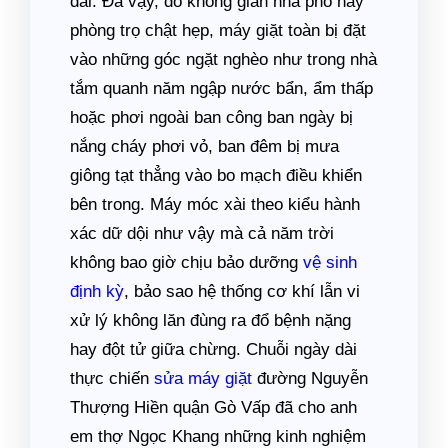
dài. Đã vậy, do không gian nhà phố hay
phòng trọ chật hẹp, máy giặt toàn bị đặt
vào những góc ngặt nghèo như trong nhà
tắm quanh năm ngập nước bẩn, ẩm thấp
hoặc phơi ngoài ban công ban ngày bị
nắng cháy phơi vỏ, ban đêm bị mưa
giông tạt thẳng vào bo mạch điều khiển
bên trong. Máy móc xài theo kiểu hành
xác dữ dội như vậy mà cả năm trời
không bao giờ chịu bảo dưỡng
vệ sinh
định kỳ
, bảo sao hệ thống cơ khí lẫn vi
xử lý không lăn đùng ra đổ bệnh nặng
hay đột tử giữa chừng. Chuỗi ngày dài
thực chiến
sửa máy giặt
đường Nguyễn
Thượng Hiền quận Gò Vấp đã cho anh
em thợ Ngọc Khang những kinh nghiệm