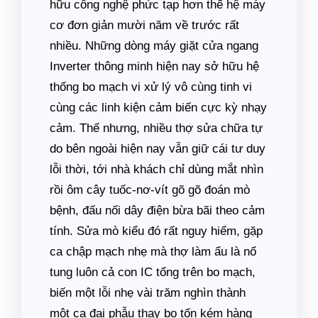
hữu công nghệ phức tạp hơn thế hệ máy
cơ đơn giản mười năm về trước rất
nhiều. Những dòng máy giặt cửa ngang
Inverter thông minh hiện nay sở hữu hệ
thống bo mạch vi xử lý vô cùng tinh vi
cùng các linh kiện cảm biến cực kỳ nhạy
cảm. Thế nhưng, nhiều thợ sửa chữa tự
do bên ngoài hiện nay vẫn giữ cái tư duy
lỗi thời, tới nhà khách chỉ dùng mắt nhìn
rồi ôm cây tuốc-nơ-vít gõ gõ đoán mò
bệnh, đấu nối dây điện bừa bãi theo cảm
tính. Sửa mò kiểu đó rất nguy hiểm, gặp
ca chập mạch nhẹ mà thợ làm ẩu là nổ
tung luôn cả con IC tổng trên bo mạch,
biến một lỗi nhẹ vài trăm nghìn thành
một ca đại phẫu thay bo tốn kém hàng