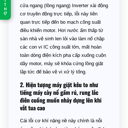
T
cửa ngang (lồng ngang) Inverter xài động
T
H
cơ truyền động trực tiếp, lỗi này liên
Ợ
quan trực tiếp đến bo mạch công suất
điều khiển motor. Hơi nước ẩm thấp từ
sàn nhà vệ sinh len lỏi vào làm nổ chập
các con vi IC công suất lớn, mất hoàn
toàn dòng điện kích pha cấp xuống cuộn
dây motor, máy sẽ khóa cứng lồng giặt
lập tức để bảo vệ vi xử lý tổng.
2. Hiện tượng máy giặt kêu to như
tiếng máy cày nổ gầm rú, rung lắc
điên cuồng muốn nhảy dựng lên khi
vắt tua cao
Cái lỗi cơ khí nặng nề này chính là nỗi