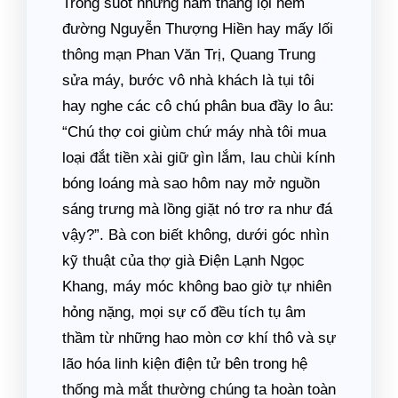
Trong suốt những năm tháng lội hẻm
đường Nguyễn Thượng Hiền hay mấy lối
thông mạn Phan Văn Trị, Quang Trung
sửa máy, bước vô nhà khách là tụi tôi
hay nghe các cô chú phân bua đầy lo âu:
“Chú thợ coi giùm chứ máy nhà tôi mua
loại đắt tiền xài giữ gìn lắm, lau chùi kính
bóng loáng mà sao hôm nay mở nguồn
sáng trưng mà lồng giặt nó trơ ra như đá
vậy?”. Bà con biết không, dưới góc nhìn
kỹ thuật của thợ già Điện Lạnh Ngọc
Khang, máy móc không bao giờ tự nhiên
hỏng nặng, mọi sự cố đều tích tụ âm
thầm từ những hao mòn cơ khí thô và sự
lão hóa linh kiện điện tử bên trong hệ
thống mà mắt thường chúng ta hoàn toàn