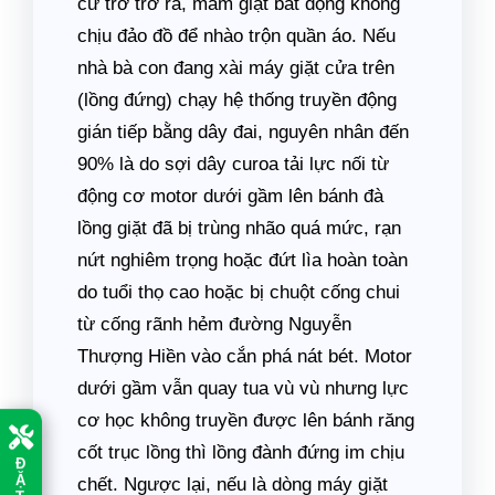
cứ trơ trơ ra, mâm giặt bất động không
chịu đảo đồ để nhào trộn quần áo. Nếu
nhà bà con đang xài máy giặt cửa trên
(lồng đứng) chạy hệ thống truyền động
gián tiếp bằng dây đai, nguyên nhân đến
90% là do sợi dây curoa tải lực nối từ
động cơ motor dưới gầm lên bánh đà
lồng giặt đã bị trùng nhão quá mức, rạn
nứt nghiêm trọng hoặc đứt lìa hoàn toàn
do tuổi thọ cao hoặc bị chuột cống chui
từ cống rãnh hẻm đường Nguyễn
Thượng Hiền vào cắn phá nát bét. Motor
dưới gầm vẫn quay tua vù vù nhưng lực
cơ học không truyền được lên bánh răng
cốt trục lồng thì lồng đành đứng im chịu
Đ
chết. Ngược lại, nếu là dòng máy giặt
Ặ