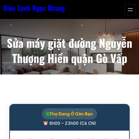
Chuyển
Điện Lạnh Ngọc Khang
đến
phần
nội
Sửa máy giặt đường Nguyễn
dung
Thượng Hiền quận Gò Vấp
Thợ Đang Ở Gần Bạn
6h00 – 23h00 (Cả CN)