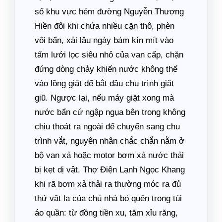
số khu vực hẻm đường Nguyễn Thượng
Hiền đôi khi chứa nhiều cặn thô, phèn
vôi bẩn, xài lâu ngày bám kín mít vào
tấm lưới lọc siêu nhỏ của van cấp, chặn
đứng dòng chảy khiến nước không thể
vào lồng giặt để bắt đầu chu trình giặt
giũ. Ngược lại, nếu máy giặt xong mà
nước bẩn cứ ngập ngụa bên trong không
chịu thoát ra ngoài để chuyển sang chu
trình vắt, nguyên nhân chắc chắn nằm ở
bộ van xả hoặc motor bơm xả nước thải
bị kẹt dị vật. Thợ Điện Lạnh Ngọc Khang
khi rã bơm xả thải ra thường móc ra đủ
thứ vật lạ của chủ nhà bỏ quên trong túi
áo quần: từ đồng tiền xu, tăm xỉu răng,