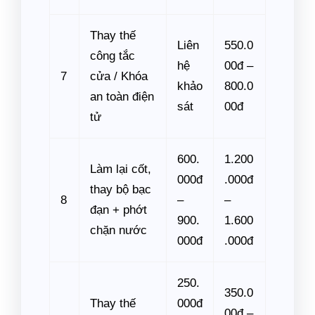
Thay thế
Liên
550.0
công tắc
hệ
00đ –
7
cửa / Khóa
khảo
800.0
an toàn điện
sát
00đ
tử
600.
1.200
Làm lại cốt,
000đ
.000đ
thay bộ bạc
8
–
–
đạn + phớt
900.
1.600
chặn nước
000đ
.000đ
250.
350.0
Thay thế
000đ
00đ –