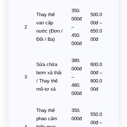
350.
Thay thế
500.0
000đ
van cấp
00đ –
2
–
nước (Đơn /
650.0
450.
Đôi / Ba)
00đ
000đ
380.
Sửa chữa
600.0
000đ
bơm xả thải
00đ –
3
–
/ Thay thế
800.0
480.
mô-tơ xả
00đ
000đ
Thay thế
350.
550.0
phao cảm
000đ
00đ –
4
biến mực
–