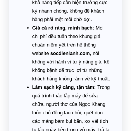
khả năng tiếp cận hiện trường cực
kỳ nhanh chóng, không để khách
hàng phải mệt mỏi chờ đợi.
Giá cả rõ ràng, minh bạch:
Mọi
chi phí đều tuân theo khung giá
chuẩn niêm yết trên hệ thống
website
socdienlanh.com
, nói
không với hành vi tự ý nâng giá, kê
khống bệnh để trục lợi từ những
khách hàng không rành về kỹ thuật.
Làm sạch kỹ càng, tận tâm:
Trong
quá trình tháo lắp máy để sửa
chữa, người thợ của Ngọc Khang
luôn chủ động lau chùi, quét dọn
các mảng bám bụi bẩn, xơ vải tích
tụ lâu ngày bên trong vỏ máy, trả lại