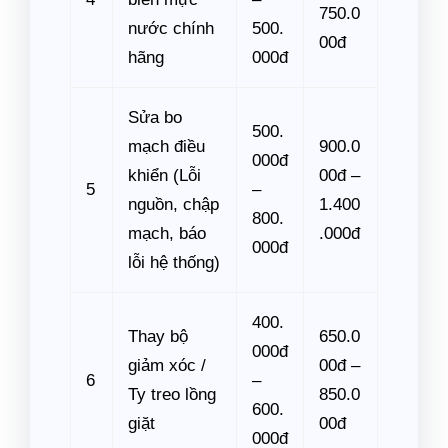
750.0
nước chính
500.
00đ
hãng
000đ
Sửa bo
500.
mạch điều
900.0
000đ
khiển (Lỗi
00đ –
5
–
nguồn, chập
1.400
800.
mạch, báo
.000đ
000đ
lỗi hệ thống)
400.
Thay bộ
650.0
000đ
giảm xóc /
00đ –
6
–
Ty treo lồng
850.0
600.
giặt
00đ
000đ