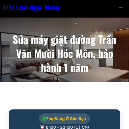
Chuyển
Điện Lạnh Ngọc Khang
đến
phần
nội
Sửa máy giặt đường Trần
dung
Văn Mười Hóc Môn, bảo
hành 1 năm
Thợ Đang Ở Gần Bạn
6h00 – 23h00 (Cả CN)