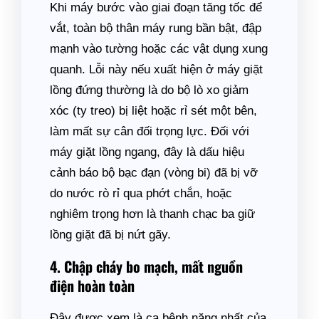
Khi máy bước vào giai đoạn tăng tốc để
vắt, toàn bộ thân máy rung bần bật, đập
mạnh vào tường hoặc các vật dụng xung
quanh. Lỗi này nếu xuất hiện ở máy giặt
lồng đứng thường là do bộ lò xo giảm
xóc (ty treo) bị liệt hoặc rỉ sét một bên,
làm mất sự cân đối trọng lực. Đối với
máy giặt lồng ngang, đây là dấu hiệu
cảnh báo bộ bạc đạn (vòng bi) đã bị vỡ
do nước rò rỉ qua phớt chắn, hoặc
nghiêm trọng hơn là thanh chạc ba giữ
lồng giặt đã bị nứt gãy.
4. Chập cháy bo mạch, mất nguồn
điện hoàn toàn
Đây được xem là ca bệnh nặng nhất của