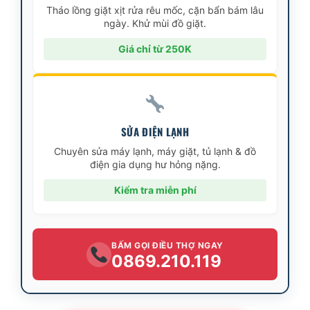
Tháo lồng giặt xịt rửa rêu mốc, cặn bẩn bám lâu
ngày. Khử mùi đồ giặt.
Giá chỉ từ 250K
SỬA ĐIỆN LẠNH
Chuyên sửa máy lạnh, máy giặt, tủ lạnh & đồ
điện gia dụng hư hỏng nặng.
Kiểm tra miễn phí
BẤM GỌI ĐIỀU THỢ NGAY
0869.210.119