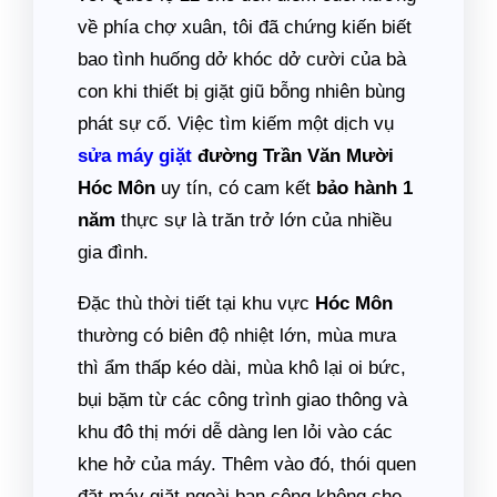
về phía chợ xuân, tôi đã chứng kiến biết
bao tình huống dở khóc dở cười của bà
con khi thiết bị giặt giũ bỗng nhiên bùng
phát sự cố. Việc tìm kiếm một dịch vụ
sửa máy giặt
đường Trần Văn Mười
Hóc Môn
uy tín, có cam kết
bảo hành 1
năm
thực sự là trăn trở lớn của nhiều
gia đình.
Đặc thù thời tiết tại khu vực
Hóc Môn
thường có biên độ nhiệt lớn, mùa mưa
thì ẩm thấp kéo dài, mùa khô lại oi bức,
bụi bặm từ các công trình giao thông và
khu đô thị mới dễ dàng len lỏi vào các
khe hở của máy. Thêm vào đó, thói quen
đặt máy giặt ngoài ban công không che