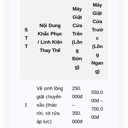
Máy
Máy
Giặt
Giặt
Cửa
Nội Dung
Cửa
S
Trướ
Khắc Phục
Trên
T
c
/ Linh Kiện
(Lồn
T
(Lồn
Thay Thế
g
g
Đứn
Ngan
g)
g)
Vệ sinh lồng
250.
550.0
giặt chuyên
000đ
00đ –
1
sâu (tháo
–
700.0
rời, xịt rửa
350.
00đ
áp lực)
000đ