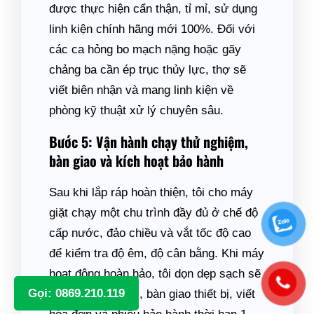
được thực hiện cẩn thận, tỉ mỉ, sử dụng
linh kiện chính hãng mới 100%. Đối với
các ca hỏng bo mạch nặng hoặc gãy
chảng ba cần ép trục thủy lực, thợ sẽ
viết biên nhận và mang linh kiện về
phòng kỹ thuật xử lý chuyên sâu.
Bước 5: Vận hành chạy thử nghiệm,
bàn giao và kích hoạt bảo hành
Sau khi lắp ráp hoàn thiện, tôi cho máy
giặt chạy một chu trình đầy đủ ở chế độ
cấp nước, đảo chiều và vắt tốc độ cao
để kiểm tra độ êm, độ cân bằng. Khi máy
hoạt động hoàn hảo, tôi dọn dẹp sạch sẽ
Gọi: 0869.210.119
khu vực làm việc, bàn giao thiết bị, viết