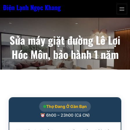
Chuyển
Điện Lạnh Ngọc Khang
đến
phần
nội
Sửa máy giặt đường Lê Lợi
dung
Hóc Môn, bảo hành 1 năm
Thợ Đang Ở Gần Bạn
6h00 – 23h00 (Cả CN)