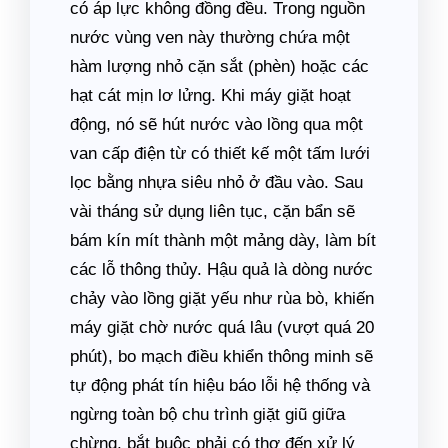
có áp lực không đồng đều. Trong nguồn
nước vùng ven này thường chứa một
hàm lượng nhỏ cặn sắt (phèn) hoặc các
hạt cát mịn lơ lửng. Khi máy giặt hoạt
động, nó sẽ hút nước vào lồng qua một
van cấp điện từ có thiết kế một tấm lưới
lọc bằng nhựa siêu nhỏ ở đầu vào. Sau
vài tháng sử dụng liên tục, cặn bẩn sẽ
bám kín mít thành một mảng dày, làm bít
các lỗ thông thủy. Hậu quả là dòng nước
chảy vào lồng giặt yếu như rùa bò, khiến
máy giặt chờ nước quá lâu (vượt quá 20
phút), bo mạch điều khiển thông minh sẽ
tự động phát tín hiệu báo lỗi hệ thống và
ngừng toàn bộ chu trình giặt giũ giữa
chừng, bắt buộc phải có thợ đến xử lý