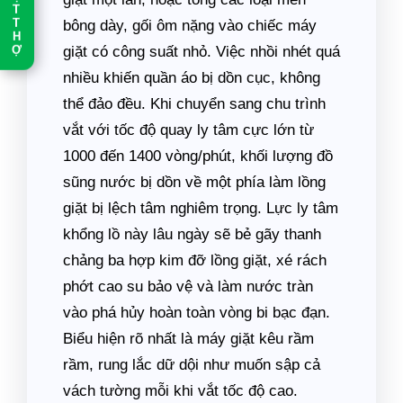
T
T
bông dày, gối ôm nặng vào chiếc máy
H
Ợ
giặt có công suất nhỏ. Việc nhồi nhét quá
nhiều khiến quần áo bị dồn cục, không
thể đảo đều. Khi chuyển sang chu trình
vắt với tốc độ quay ly tâm cực lớn từ
1000 đến 1400 vòng/phút, khối lượng đồ
sũng nước bị dồn về một phía làm lồng
giặt bị lệch tâm nghiêm trọng. Lực ly tâm
khổng lồ này lâu ngày sẽ bẻ gãy thanh
chảng ba hợp kim đỡ lồng giặt, xé rách
phớt cao su bảo vệ và làm nước tràn
vào phá hủy hoàn toàn vòng bi bạc đạn.
Biểu hiện rõ nhất là máy giặt kêu rầm
rầm, rung lắc dữ dội như muốn sập cả
vách tường mỗi khi vắt tốc độ cao.