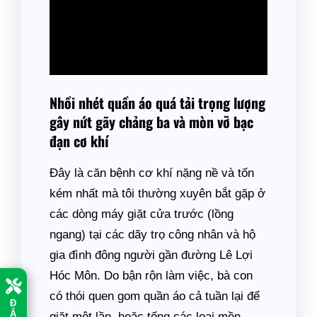
Nhồi nhét quần áo quá tải trọng lượng
gây nứt gãy chảng ba và mòn vỡ bạc
đạn cơ khí
Đây là căn bệnh cơ khí nặng nề và tốn
kém nhất mà tôi thường xuyên bắt gặp ở
các dòng máy giặt cửa trước (lồng
ngang) tại các dãy trọ công nhân và hộ
gia đình đông người gần đường Lê Lợi
Hóc Môn. Do bận rộn làm việc, bà con
có thói quen gom quần áo cả tuần lại để
Đ
Ặ
giặt một lần, hoặc tống các loại mền