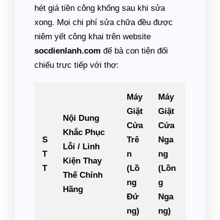
hét giá tiền công khống sau khi sửa
xong. Mọi chi phí sửa chữa đều được
niêm yết công khai trên website
socdienlanh.com
để bà con tiện đối
chiếu trực tiếp với thợ:
Máy
Máy
Giặt
Giặt
Nội Dung
Cửa
Cửa
Khắc Phục
S
Trê
Nga
Lỗi / Linh
T
n
ng
Kiện Thay
T
(Lồ
(Lồn
Thế Chính
ng
g
Hãng
Đứ
Nga
ng)
ng)