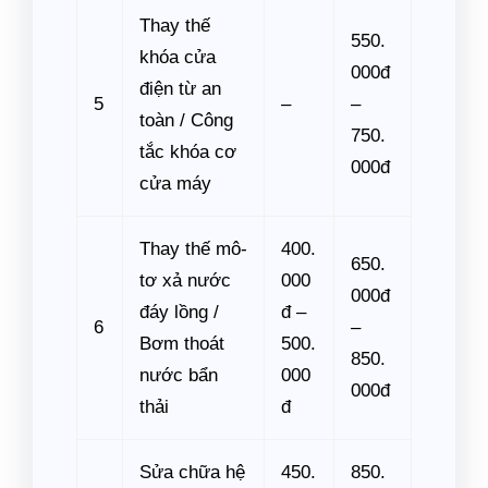
Thay thế
550.
khóa cửa
000đ
điện từ an
5
–
–
toàn / Công
750.
tắc khóa cơ
000đ
cửa máy
Thay thế mô-
400.
650.
tơ xả nước
000
000đ
đáy lồng /
đ –
6
–
Bơm thoát
500.
850.
nước bẩn
000
000đ
thải
đ
Sửa chữa hệ
450.
850.