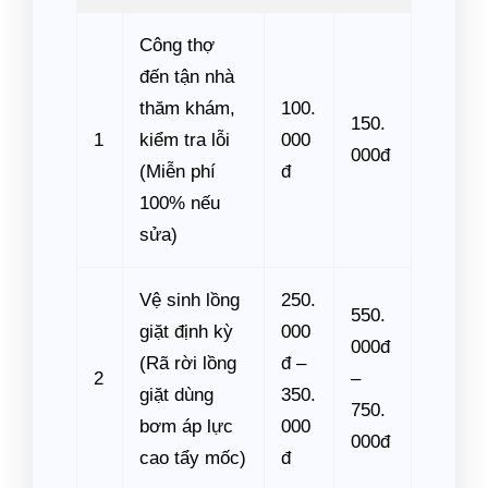
Công thợ
đến tận nhà
thăm khám,
100.
150.
1
kiểm tra lỗi
000
000đ
(Miễn phí
đ
100% nếu
sửa)
Vệ sinh lồng
250.
550.
giặt định kỳ
000
000đ
(Rã rời lồng
đ –
2
–
giặt dùng
350.
750.
bơm áp lực
000
000đ
cao tẩy mốc)
đ