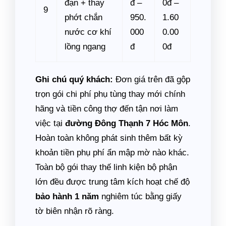
đạn + thay
đ –
0đ –
9
phớt chắn
950.
1.60
nước cơ khí
000
0.00
lồng ngang
đ
0đ
Ghi chú quý khách:
Đơn giá trên đã gộp
trọn gói chi phí phụ tùng thay mới chính
hãng và tiền công thợ đến tận nơi làm
việc tại
đường Đông Thạnh 7 Hóc Môn
.
Hoàn toàn không phát sinh thêm bất kỳ
khoản tiền phụ phí ẩn mập mờ nào khác.
Toàn bộ gói thay thế linh kiện bộ phận
lớn đều được trung tâm kích hoạt chế độ
bảo hành 1 năm
nghiêm túc bằng giấy
tờ biên nhận rõ ràng.