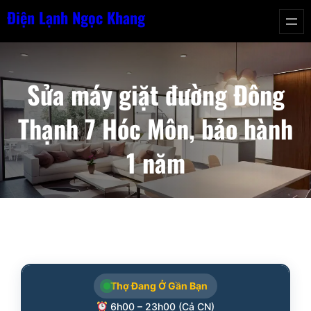
Chuyển
Điện Lạnh Ngọc Khang
đến
phần
nội
Sửa máy giặt đường Đông
dung
Thạnh 7 Hóc Môn, bảo hành
1 năm
Thợ Đang Ở Gần Bạn
6h00 – 23h00 (Cả CN)