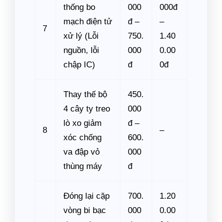
thống bo
000
000đ
mạch điện tử
đ –
–
7
xử lý (Lỗi
750.
1.40
nguồn, lỗi
000
0.00
chập IC)
đ
0đ
Thay thế bộ
450.
4 cây ty treo
000
lò xo giảm
đ –
8
–
xóc chống
600.
va đập vỏ
000
thùng máy
đ
Đóng lại cặp
700.
1.20
vòng bi bạc
000
0.00