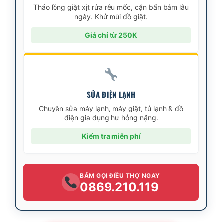
Tháo lồng giặt xịt rửa rêu mốc, cặn bẩn bám lâu
ngày. Khử mùi đồ giặt.
Giá chỉ từ 250K
SỬA ĐIỆN LẠNH
Chuyên sửa máy lạnh, máy giặt, tủ lạnh & đồ
điện gia dụng hư hỏng nặng.
Kiểm tra miễn phí
BẤM GỌI ĐIỀU THỢ NGAY
0869.210.119