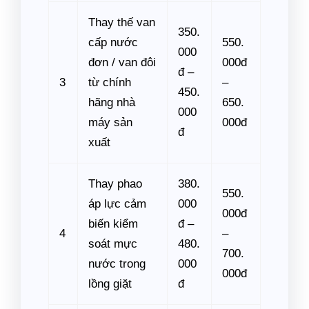
Thay thế van
350.
cấp nước
550.
000
đơn / van đôi
000đ
đ –
3
từ chính
–
450.
hãng nhà
650.
000
máy sản
000đ
đ
xuất
Thay phao
380.
550.
áp lực cảm
000
000đ
biến kiểm
đ –
4
–
soát mực
480.
700.
nước trong
000
000đ
lồng giặt
đ