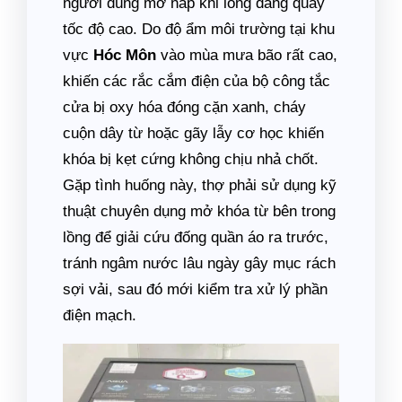
người dùng mở nắp khi lồng đang quay
tốc độ cao. Do độ ẩm môi trường tại khu
vực
Hóc Môn
vào mùa mưa bão rất cao,
khiến các rắc cắm điện của bộ công tắc
cửa bị oxy hóa đóng cặn xanh, cháy
cuộn dây từ hoặc gãy lẫy cơ học khiến
khóa bị kẹt cứng không chịu nhả chốt.
Gặp tình huống này, thợ phải sử dụng kỹ
thuật chuyên dụng mở khóa từ bên trong
lồng để giải cứu đống quần áo ra trước,
tránh ngâm nước lâu ngày gây mục rách
sợi vải, sau đó mới kiểm tra xử lý phần
điện mạch.