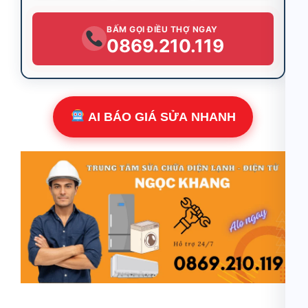
BẤM GỌI ĐIỀU THỢ NGAY
0869.210.119
AI BÁO GIÁ SỬA NHANH