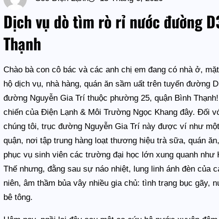
Dịch vụ dò tìm rò rỉ nước đường D
Thạnh
Chào bà con cô bác và các anh chị em đang có nhà ở, mặt
hộ dịch vụ, nhà hàng, quán ăn sầm uất trên tuyến đường D3
đường Nguyễn Gia Trí thuộc phường 25, quận Bình Thạnh!
chiến của Điện Lạnh & Môi Trường Ngọc Khang đây. Đối v
chúng tôi, trục đường Nguyễn Gia Trí này được ví như một
quận, nơi tập trung hàng loạt thương hiệu trà sữa, quán ă
phục vụ sinh viên các trường đại học lớn xung quanh nh
Thế nhưng, đằng sau sự náo nhiệt, lung linh ánh đèn của cá
niên, âm thầm bủa vây nhiều gia chủ: tình trạng bục gãy
bê tông.