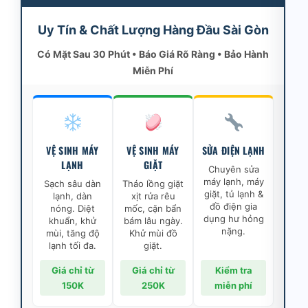
Uy Tín & Chất Lượng Hàng Đầu Sài Gòn
Có Mặt Sau 30 Phút • Báo Giá Rõ Ràng • Bảo Hành
Miễn Phí
VỆ SINH MÁY
VỆ SINH MÁY
SỬA ĐIỆN LẠNH
LẠNH
GIẶT
Chuyên sửa
máy lạnh, máy
Sạch sâu dàn
Tháo lồng giặt
giặt, tủ lạnh &
lạnh, dàn
xịt rửa rêu
đồ điện gia
nóng. Diệt
mốc, cặn bẩn
dụng hư hỏng
khuẩn, khử
bám lâu ngày.
nặng.
mùi, tăng độ
Khử mùi đồ
lạnh tối đa.
giặt.
Giá chỉ từ
Giá chỉ từ
Kiểm tra
150K
250K
miễn phí