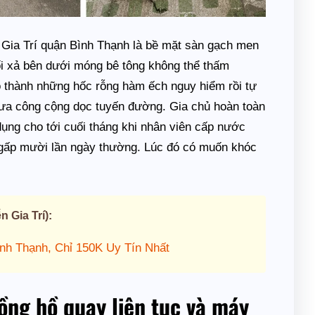
Gia Trí quận Bình Thạnh là bề mặt sàn gạch men
ối xả bên dưới móng bê tông không thể thấm
o thành những hốc rỗng hàm ếch nguy hiểm rồi tự
mưa công cộng dọc tuyến đường. Gia chủ hoàn toàn
dụng cho tới cuối tháng khi nhân viên cấp nước
, gấp mười lần ngày thường. Lúc đó có muốn khóc
 Gia Trí):
ình Thạnh, Chỉ 150K Uy Tín Nhất
ồng hồ quay liên tục và máy