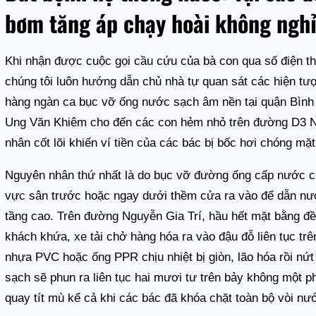
bơm tăng áp chạy hoài không ngh
Khi nhận được cuộc gọi cầu cứu của bà con qua số điện 
chúng tôi luôn hướng dẫn chủ nhà tự quan sát các hiện t
hàng ngàn ca bục vỡ ống nước sạch âm nền tại quận Bìn
Ung Văn Khiêm cho đến các con hẻm nhỏ trên đường D3 Ngu
nhân cốt lõi khiến ví tiền của các bác bị bốc hơi chóng mặt
Nguyên nhân thứ nhất là do bục vỡ đường ống cấp nước c
vực sân trước hoặc ngay dưới thềm cửa ra vào để dẫn nư
tầng cao. Trên đường Nguyễn Gia Trí, hầu hết mặt bằng đ
khách khứa, xe tải chở hàng hóa ra vào đậu đỗ liên tục trê
nhựa PVC hoặc ống PPR chịu nhiệt bị giòn, lão hóa rồi nứt
sạch sẽ phun ra liên tục hai mươi tư trên bảy không một 
quay tít mù kể cả khi các bác đã khóa chặt toàn bộ vòi nước