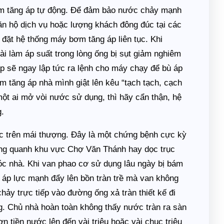
bơm tăng áp tự động. Để đảm bảo nước chảy mạnh
căn hộ dịch vụ hoặc lượng khách đông đúc tại các
 đặt hệ thống máy bơm tăng áp liên tục. Khi
ài làm áp suất trong lòng ống bị sụt giảm nghiêm
p sẽ ngay lập tức ra lệnh cho máy chạy để bù áp
 tăng áp nhà mình giật lên kêu “tạch tạch, cạch
ột ai mở vòi nước sử dụng, thì hãy cẩn thận, hệ
g.
c trên mái thượng. Đây là một chứng bệnh cực kỳ
ầng quanh khu vực Chợ Văn Thánh hay dọc trục
óc nhà. Khi van phao cơ sử dụng lâu ngày bị bám
 áp lực mạnh đẩy lên bồn tràn trề mà van không
chảy trực tiếp vào đường ống xả tràn thiết kế đi
g. Chủ nhà hoàn toàn không thấy nước tràn ra sàn
n tiền nước lên đến vài triệu hoặc vài chục triệu