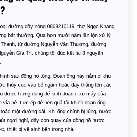
ỉ?
thoại đường dây nóng 0869210119, thợ Ngọc Khang
ượng bất thường. Qua hơn mười năm lăn lộn xử lý
h Thạnh, từ đường Nguyễn Văn Thương, đường
yễn Gia Trí, chúng tôi đúc kết lại 3 nguyên
.
hính sau đồng hồ tổng. Đoạn ống này nằm ở khu
ớc thủy cục vào bể ngầm hoặc đẩy thẳng lên các
ều được trưng dụng để kinh doanh, xe máy của
n vỉa hè. Lực ép đè nén quá tải khiến đoạn ống
 toác một đường dài. Khi ống chính bị lủng, nước
phút ngơi nghỉ, đẩy con quay của đồng hồ nước
, thiết bị vệ sinh bên trong nhà.