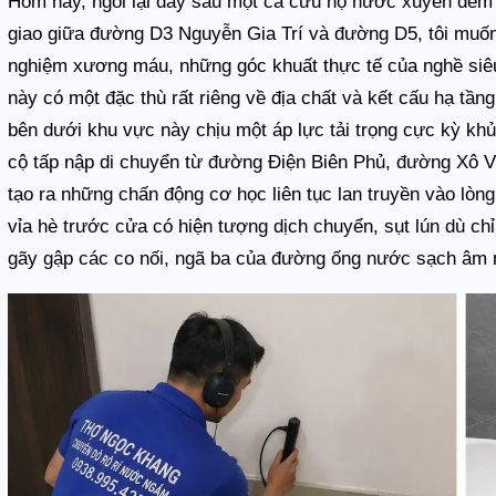
Hôm nay, ngồi lại đây sau một ca cứu hộ nước xuyên đêm
giao giữa đường D3 Nguyễn Gia Trí và đường D5, tôi muốn v
nghiệm xương máu, những góc khuất thực tế của nghề si
này có một đặc thù rất riêng về địa chất và kết cấu hạ tầ
bên dưới khu vực này chịu một áp lực tải trọng cực kỳ kh
cộ tấp nập di chuyển từ đường Điện Biên Phủ, đường Xô V
tạo ra những chấn động cơ học liên tục lan truyền vào lò
vỉa hè trước cửa có hiện tượng dịch chuyển, sụt lún dù chỉ
gãy gập các co nối, ngã ba của đường ống nước sạch âm 