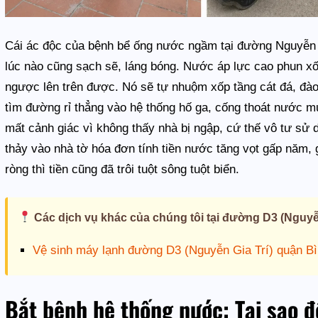
Cái ác độc của bệnh bể ống nước ngầm tại đường Nguyễn 
lúc nào cũng sạch sẽ, láng bóng. Nước áp lực cao phun x
ngược lên trên được. Nó sẽ tự nhuộm xốp tầng cát đá, đà
tìm đường rỉ thẳng vào hệ thống hố ga, cống thoát nước 
mất cảnh giác vì không thấy nhà bị ngập, cứ thế vô tư sử 
thảy vào nhà tờ hóa đơn tính tiền nước tăng vọt gấp năm
ròng thì tiền cũng đã trôi tuột sông tuột biển.
Các dịch vụ khác của chúng tôi tại đường D3 (Nguyễn
Vệ sinh máy lạnh đường D3 (Nguyễn Gia Trí) quận B
Bắt bệnh hệ thống nước: Tại sao đ