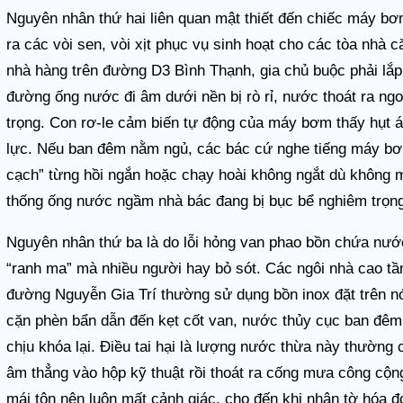
Nguyên nhân thứ hai liên quan mật thiết đến chiếc máy 
ra các vòi sen, vòi xịt phục vụ sinh hoạt cho các tòa nhà 
nhà hàng trên đường D3 Bình Thạnh, gia chủ buộc phải lắp
đường ống nước đi âm dưới nền bị rò rỉ, nước thoát ra ngo
trọng. Con rơ-le cảm biến tự động của máy bơm thấy hụt á
lực. Nếu ban đêm nằm ngủ, các bác cứ nghe tiếng máy bơm
cạch” từng hồi ngắn hoặc chạy hoài không ngắt dù không m
thống ống nước ngầm nhà bác đang bị bục bể nghiêm trọn
Nguyên nhân thứ ba là do lỗi hỏng van phao bồn chứa nướ
“ranh ma” mà nhiều người hay bỏ sót. Các ngôi nhà cao t
đường Nguyễn Gia Trí thường sử dụng bồn inox đặt trên n
cặn phèn bẩn dẫn đến kẹt cốt van, nước thủy cục ban đêm
chịu khóa lại. Điều tai hại là lượng nước thừa này thường 
âm thẳng vào hộp kỹ thuật rồi thoát ra cống mưa công cộn
mái tôn nên luôn mất cảnh giác, cho đến khi nhận tờ hóa đơ