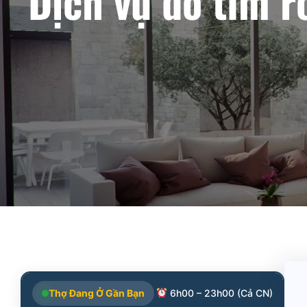
Dịch vụ dò tìm r
Thợ Đang Ở Gần Bạn
6h00 – 23h00 (Cả CN)