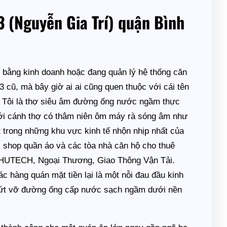
3 (Nguyễn Gia Trí) quận Bình
 bằng kinh doanh hoặc đang quản lý hệ thống căn
 cũ, mà bây giờ ai ai cũng quen thuộc với cái tên
 Tôi là thợ siêu âm đường ống nước ngầm thực
ới cánh thợ có thâm niên ôm máy rà sóng âm như
 trong những khu vực kinh tế nhộn nhịp nhất của
n, shop quần áo và các tòa nhà căn hộ cho thuê
ư HUTECH, Ngoại Thương, Giao Thông Vận Tải.
c hàng quán mặt tiền lại là một nỗi đau đầu kinh
, nứt vỡ đường ống cấp nước sạch ngầm dưới nền