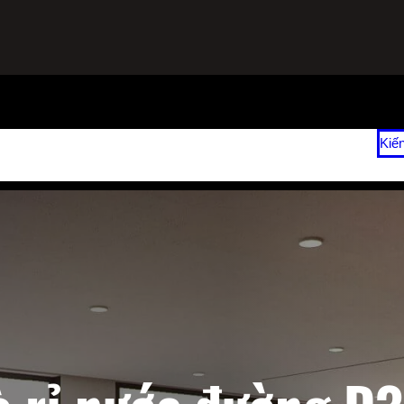
ạnh
Sửa Tủ Lạnh Tại Nhà
Vệ Sinh Máy Lạnh Hết Bao Nhiêu Tiền?
Kiế
 2026
Giá Sửa Máy Lạnh Tại Nhà TPHCM