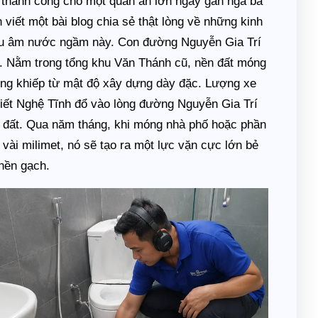
 thành công cho một quán ăn lớn ngay gần ngã ba
iết một bài blog chia sẻ thật lòng về những kinh
êu âm nước ngầm này. Con đường Nguyễn Gia Trí
ng. Nằm trong tổng khu Văn Thánh cũ, nền đất móng
ủng khiếp từ mật độ xây dựng dày đặc. Lượng xe
iết Nghệ Tĩnh đổ vào lòng đường Nguyễn Gia Trí
ng đất. Qua năm tháng, khi móng nhà phố hoặc phần
 vài milimet, nó sẽ tạo ra một lực vặn cực lớn bẻ
nền gạch.