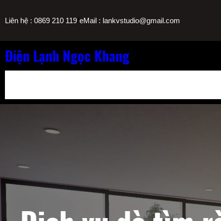
Chuyển
/
Liên hệ : 0869 210 119
eMail : lankvstudio@gmail.com
đến
phần
nội
Điện Lạnh Ngọc Khang
dung
Bảng Giá Nạp Gas Máy Lạnh TPHCM
Sửa Máy Lọc Nước Nóng L
Sửa Máy Lạnh Chảy Nước Giá Bao Nhiêu? Bảng Giá Ngọc Khang