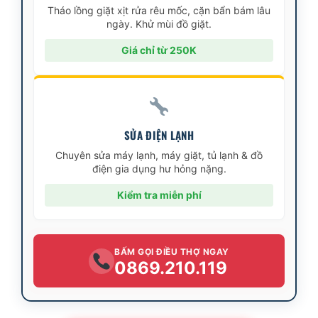
Tháo lồng giặt xịt rửa rêu mốc, cặn bẩn bám lâu
ngày. Khử mùi đồ giặt.
Giá chỉ từ 250K
SỬA ĐIỆN LẠNH
Chuyên sửa máy lạnh, máy giặt, tủ lạnh & đồ
điện gia dụng hư hỏng nặng.
Kiểm tra miễn phí
BẤM GỌI ĐIỀU THỢ NGAY
0869.210.119