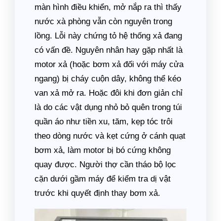
màn hình điều khiển, mở nắp ra thì thấy
nước xà phòng vẫn còn nguyên trong
lồng. Lỗi này chứng tỏ hệ thống xả đang
có vấn đề. Nguyên nhân hay gặp nhất là
motor xả (hoặc bơm xả đối với máy cửa
ngang) bị cháy cuộn dây, không thể kéo
van xả mở ra. Hoặc đôi khi đơn giản chỉ
là do các vật dụng nhỏ bỏ quên trong túi
quần áo như tiền xu, tăm, kẹp tóc trôi
theo dòng nước và kẹt cứng ở cánh quạt
bơm xả, làm motor bị bó cứng không
quay được. Người thợ cần tháo bộ lọc
cặn dưới gầm máy để kiểm tra dị vật
trước khi quyết định thay bơm xả.