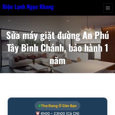
Chuyển
Điện Lạnh Ngọc Khang
đến
phần
nội
Sửa máy giặt đường An Phú
dung
Tây Bình Chánh, bảo hành 1
năm
Thợ Đang Ở Gần Bạn
6h00 – 23h00 (Cả CN)