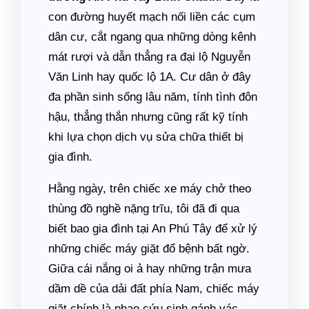
con đường huyết mạch nối liền các cụm
dân cư, cắt ngang qua những dòng kênh
mát rượi và dẫn thẳng ra đại lộ Nguyễn
Văn Linh hay quốc lộ 1A. Cư dân ở đây
đa phần sinh sống lâu năm, tính tình đôn
hậu, thẳng thắn nhưng cũng rất kỹ tính
khi lựa chọn dịch vụ sửa chữa thiết bị
gia đình.
Hằng ngày, trên chiếc xe máy chở theo
thùng đồ nghề nặng trĩu, tôi đã đi qua
biết bao gia đình tại An Phú Tây để xử lý
những chiếc máy giặt đổ bệnh bất ngờ.
Giữa cái nắng oi ả hay những trận mưa
dầm dề của dải đất phía Nam, chiếc máy
giặt chính là phao cứu sinh gánh vác