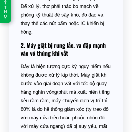
T
T
Để xử lý, thợ phải tháo bo mạch về
H
phòng kỹ thuật để sấy khô, đo đạc và
Ợ
thay thế các nút bấm hoặc IC khiển bị
hỏng.
2. Máy giặt bị rung lắc, va đập mạnh
vào vỏ thùng khi vắt
Đây là hiện tượng cực kỳ nguy hiểm nếu
không được xử lý kịp thời. Máy giặt khi
bước vào giai đoạn vắt với tốc độ quay
hàng nghìn vòng/phút mà xuất hiện tiếng
kêu rầm rầm, máy chuyển dịch vị trí thì
80% là do hệ thống giảm xóc (ty treo đối
với máy cửa trên hoặc phuộc nhún đối
với máy cửa ngang) đã bị suy yếu, mất