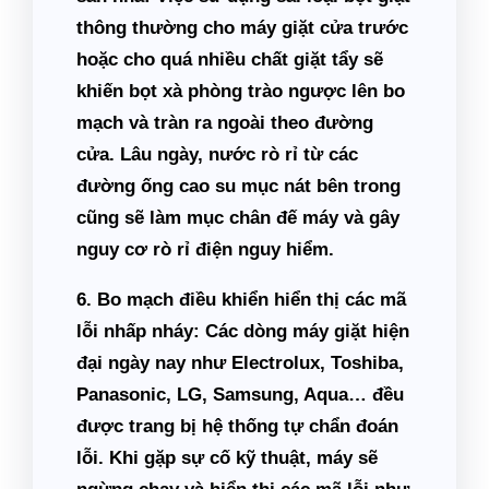
thông thường cho máy giặt cửa trước
hoặc cho quá nhiều chất giặt tẩy sẽ
khiến bọt xà phòng trào ngược lên bo
mạch và tràn ra ngoài theo đường
cửa. Lâu ngày, nước rò rỉ từ các
đường ống cao su mục nát bên trong
cũng sẽ làm mục chân đế máy và gây
nguy cơ rò rỉ điện nguy hiểm.
6. Bo mạch điều khiển hiển thị các mã
lỗi nhấp nháy:
Các dòng máy giặt hiện
đại ngày nay như Electrolux, Toshiba,
Panasonic, LG, Samsung, Aqua… đều
được trang bị hệ thống tự chẩn đoán
lỗi. Khi gặp sự cố kỹ thuật, máy sẽ