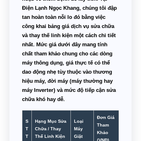
Điện Lạnh Ngọc Khang, chúng tôi đập
tan hoàn toàn nỗi lo đó bằng việc
công khai bảng giá dịch vụ sửa chữa
và thay thế linh kiện một cách chi tiết
nhất. Mức giá dưới đây mang tính
chất tham khảo chung cho các dòng
máy thông dụng, giá thực tế có thể
dao động nhẹ tùy thuộc vào thương
hiệu máy, đời máy (máy thường hay
máy Inverter) và mức độ tiếp cận sửa
chữa khó hay dễ.
Đơn Giá
S
Hạng Mục Sửa
Loại
Tham
T
Chữa / Thay
Máy
Khảo
T
Thế Linh Kiện
Giặt
(VNĐ)