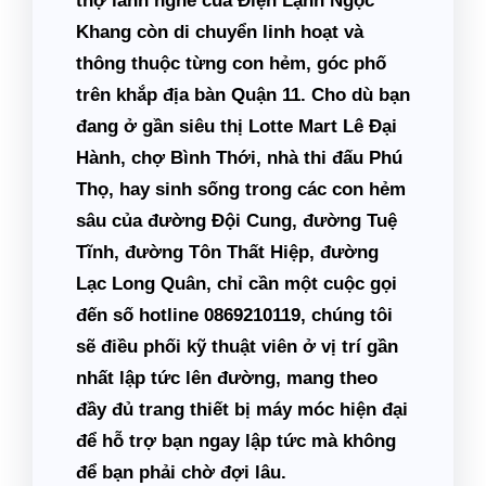
thợ lành nghề của Điện Lạnh Ngọc
Khang còn di chuyển linh hoạt và
thông thuộc từng con hẻm, góc phố
trên khắp địa bàn Quận 11. Cho dù bạn
đang ở gần siêu thị Lotte Mart Lê Đại
Hành, chợ Bình Thới, nhà thi đấu Phú
Thọ, hay sinh sống trong các con hẻm
sâu của đường Đội Cung, đường Tuệ
Tĩnh, đường Tôn Thất Hiệp, đường
Lạc Long Quân, chỉ cần một cuộc gọi
đến số hotline
0869210119
, chúng tôi
sẽ điều phối kỹ thuật viên ở vị trí gần
nhất lập tức lên đường, mang theo
đầy đủ trang thiết bị máy móc hiện đại
để hỗ trợ bạn ngay lập tức mà không
để bạn phải chờ đợi lâu.