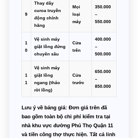
Thay dây
Mọi
350.000
curoa truyền
9
loại
–
động chính
máy
550.000
hãng
Vệ sinh máy
400.000
1
Cửa
giặt lồng đứng
–
0
trên
chuyên sâu
500.000
Vệ sinh máy
650.000
1
giặt lồng
Cửa
–
1
ngang (tháo
trước
850.000
rời lồng)
Lưu ý về bảng giá:
Đơn giá trên đã
bao gồm toàn bộ chi phí kiểm tra tại
nhà khu vực đường Phú Thọ Quận 11
và tiền công thợ thực hiện. Tất cả linh