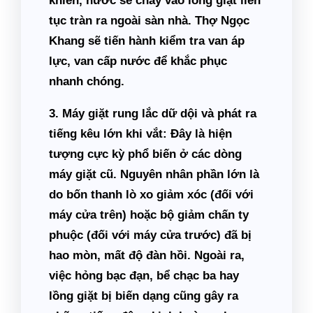
khiển, nước sẽ chảy vào lồng giặt liên
tục tràn ra ngoài sàn nhà. Thợ Ngọc
Khang sẽ tiến hành kiểm tra van áp
lực, van cấp nước để khắc phục
nhanh chóng.
3. Máy giặt rung lắc dữ dội và phát ra
tiếng kêu lớn khi vắt:
Đây là hiện
tượng cực kỳ phổ biến ở các dòng
máy giặt cũ. Nguyên nhân phần lớn là
do bốn thanh lò xo giảm xóc (đối với
máy cửa trên) hoặc bộ giảm chấn ty
phuộc (đối với máy cửa trước) đã bị
hao mòn, mất độ đàn hồi. Ngoài ra,
việc hỏng bạc đạn, bể chạc ba hay
lồng giặt bị biến dạng cũng gây ra