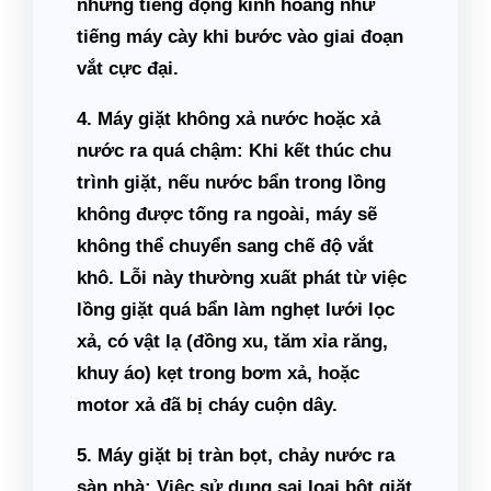
những tiếng động kinh hoàng như
tiếng máy cày khi bước vào giai đoạn
vắt cực đại.
4. Máy giặt không xả nước hoặc xả
nước ra quá chậm:
Khi kết thúc chu
trình giặt, nếu nước bẩn trong lồng
không được tống ra ngoài, máy sẽ
không thể chuyển sang chế độ vắt
khô. Lỗi này thường xuất phát từ việc
lồng giặt quá bẩn làm nghẹt lưới lọc
xả, có vật lạ (đồng xu, tăm xỉa răng,
khuy áo) kẹt trong bơm xả, hoặc
motor xả đã bị cháy cuộn dây.
5. Máy giặt bị tràn bọt, chảy nước ra
sàn nhà:
Việc sử dụng sai loại bột giặt