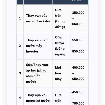
Cửa
350.000
Thay van cấp
trên
1
–
nước đơn / đôi
(Lồng
550.000
đứng)
Cửa
Thay van cấp
550.000
trước
2
nước máy
–
(Lồng
Inverter
850.000
ngang)
Sửa/Thay van
Mọi
400.000
áp lực (phao
3
loại
–
cảm biến
máy
650.000
nước)
450.000
Thay cục xả /
Cửa
4
–
motor xả nước
trên
700.000