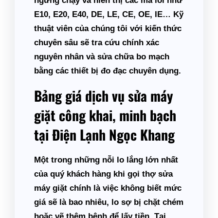
ngừng chạy và hiển thị các mã lỗi như
E10, E20, E40, DE, LE, CE, OE, IE… Kỹ
thuật viên của chúng tôi với kiến thức
chuyên sâu sẽ tra cứu chính xác
nguyên nhân và sửa chữa bo mạch
bằng các thiết bị đo đạc chuyên dụng.
Bảng giá dịch vụ sửa máy
giặt công khai, minh bạch
tại Điện Lạnh Ngọc Khang
Một trong những nỗi lo lắng lớn nhất
của quý khách hàng khi gọi thợ sửa
máy giặt chính là việc không biết mức
giá sẽ là bao nhiêu, lo sợ bị chặt chém
hoặc vẽ thêm bệnh để lấy tiền. Tại