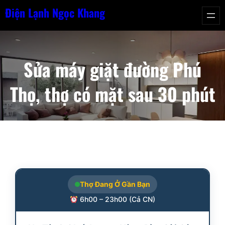
Chuyển
Điện Lạnh Ngọc Khang
đến
phần
nội
Sửa máy giặt đường Phú
dung
Thọ, thợ có mặt sau 30 phút
Thợ Đang Ở Gần Bạn
6h00 – 23h00 (Cả CN)