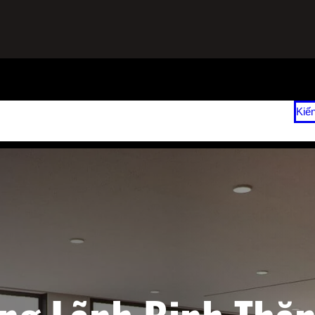
ạnh
Sửa Tủ Lạnh Tại Nhà
Vệ Sinh Máy Lạnh Hết Bao Nhiêu Tiền?
Kiế
 2026
Giá Sửa Máy Lạnh Tại Nhà TPHCM