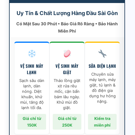
Uy Tín & Chất Lượng Hàng Đầu Sài Gòn
Có Mặt Sau 30 Phút • Báo Giá Rõ Ràng • Bảo Hành
Miễn Phí
VỆ SINH MÁY
VỆ SINH MÁY
SỬA ĐIỆN LẠNH
LẠNH
GIẶT
Chuyên sửa
máy lạnh, máy
Sạch sâu dàn
Tháo lồng giặt
giặt, tủ lạnh &
lạnh, dàn
xịt rửa rêu
đồ điện gia
nóng. Diệt
mốc, cặn bẩn
dụng hư hỏng
khuẩn, khử
bám lâu ngày.
nặng.
mùi, tăng độ
Khử mùi đồ
lạnh tối đa.
giặt.
Giá chỉ từ
Giá chỉ từ
Kiểm tra
150K
250K
miễn phí