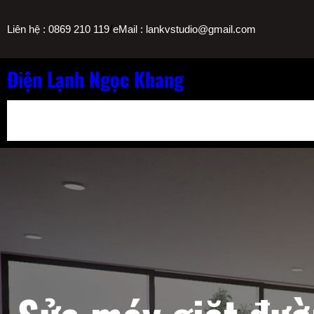
Chuyển
/
Liên hệ : 0869 210 119
eMail : lankvstudio@gmail.com
đến
phần
nội
Điện Lạnh Ngọc Khang
dung
Bảng Giá Nạp Gas Máy Lạnh TPHCM
Sửa Máy Lọc Nước Nóng L
Sửa Máy Lạnh Chảy Nước Giá Bao Nhiêu? Bảng Giá Ngọc Khang