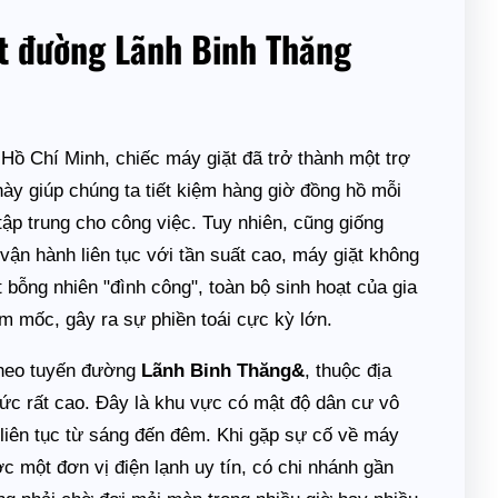
t đường Lãnh Binh Thăng
 Hồ Chí Minh, chiếc máy giặt đã trở thành một trợ
 này giúp chúng ta tiết kiệm hàng giờ đồng hồ mỗi
tập trung cho công việc. Tuy nhiên, cũng giống
 vận hành liên tục với tần suất cao, máy giặt không
 bỗng nhiên "đình công", toàn bộ sinh hoạt của gia
ẩm mốc, gây ra sự phiền toái cực kỳ lớn.
 theo tuyến đường
Lãnh Binh Thăng&
, thuộc địa
mức rất cao. Đây là khu vực có mật độ dân cư vô
liên tục từ sáng đến đêm. Khi gặp sự cố về máy
 một đơn vị điện lạnh uy tín, có chi nhánh gần