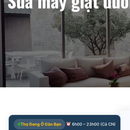
Sửa máy giặt đườ
Thợ Đang Ở Gần Bạn
6h00 – 23h00 (Cả CN)