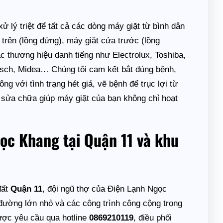
lý triệt để tất cả các dòng máy giặt từ bình dân
 trên (lồng đứng), máy giặt cửa trước (lồng
ác thương hiệu danh tiếng như Electrolux, Toshiba,
osch, Midea… Chúng tôi cam kết bắt đúng bệnh,
ng với tình trạng hét giá, vẽ bệnh để trục lợi từ
i sửa chữa giúp máy giặt của bạn không chỉ hoạt
ọc Khang tại Quận 11 và khu
đất
Quận 11
, đội ngũ thợ của Điện Lạnh Ngọc
đường lớn nhỏ và các công trình công cộng trọng
ược yêu cầu qua hotline
0869210119
, điều phối