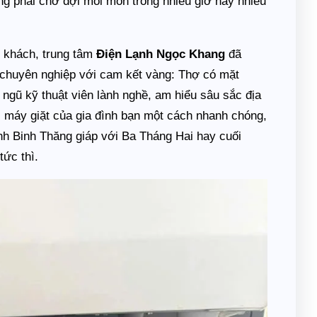
ông phải chờ đợi mỏi mòn trong nhiều giờ hay nhiều
ý khách, trung tâm
Điện Lạnh Ngọc Khang
đã
chuyên nghiệp với cam kết vàng: Thợ có mặt
i ngũ kỹ thuật viên lành nghề, am hiểu sâu sắc địa
c máy giặt của gia đình bạn một cách nhanh chóng,
ãnh Binh Thăng giáp với Ba Tháng Hai hay cuối
ức thì.