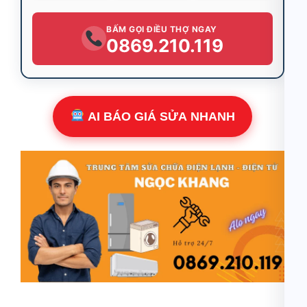
BẤM GỌI ĐIỀU THỢ NGAY
0869.210.119
AI BÁO GIÁ SỬA NHANH