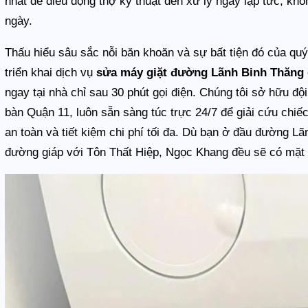
nhất để điều động thợ kỹ thuật đến xử lý ngay lập tức, kh
ngày.
Thấu hiểu sâu sắc nỗi băn khoăn và sự bất tiện đó của qu
triển khai dịch vụ
sửa máy giặt đường Lãnh Binh Thăng
ngay tại nhà chỉ sau 30 phút gọi điện. Chúng tôi sở hữu độ
bàn Quận 11, luôn sẵn sàng túc trực 24/7 để giải cứu chiế
an toàn và tiết kiệm chi phí tối đa. Dù bạn ở đầu đường L
đường giáp với Tôn Thất Hiệp, Ngọc Khang đều sẽ có mặt t