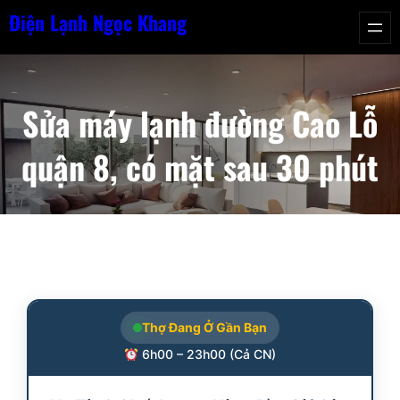
Chuyển
Điện Lạnh Ngọc Khang
đến
phần
nội
Sửa máy lạnh đường Cao Lỗ
dung
quận 8, có mặt sau 30 phút
Thợ Đang Ở Gần Bạn
6h00 – 23h00 (Cả CN)