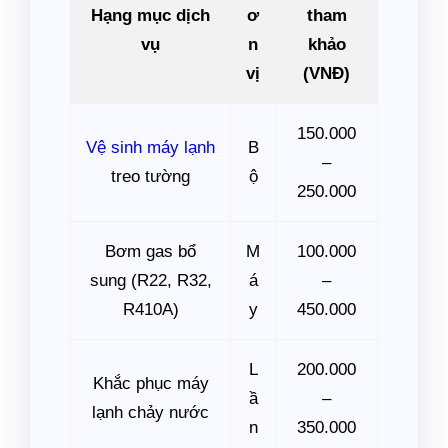
Hạng mục dịch
ơ
tham
vụ
n
khảo
vị
(VNĐ)
150.000
Vệ sinh máy lạnh
B
–
treo tường
ộ
250.000
Bơm gas bổ
M
100.000
sung (R22, R32,
á
–
R410A)
y
450.000
L
200.000
Khắc phục máy
ầ
–
lạnh chảy nước
n
350.000