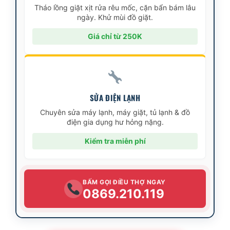
Tháo lồng giặt xịt rửa rêu mốc, cặn bẩn bám lâu
ngày. Khử mùi đồ giặt.
Giá chỉ từ 250K
SỬA ĐIỆN LẠNH
Chuyên sửa máy lạnh, máy giặt, tủ lạnh & đồ
điện gia dụng hư hỏng nặng.
Kiểm tra miễn phí
BẤM GỌI ĐIỀU THỢ NGAY
0869.210.119