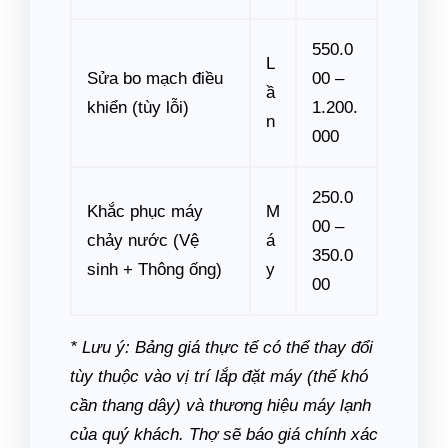
550.0
L
Sửa bo mạch điều
00 –
ầ
khiển (tùy lỗi)
1.200.
n
000
250.0
Khắc phục máy
M
00 –
chảy nước (Vệ
á
350.0
sinh + Thông ống)
y
00
* Lưu ý: Bảng giá thực tế có thể thay đổi
tùy thuộc vào vị trí lắp đặt máy (thế khó
cần thang dây) và thương hiệu máy lạnh
của quý khách. Thợ sẽ báo giá chính xác