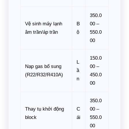
350.0
Vệ sinh máy lạnh
B
00 –
âm trần/áp trần
ộ
550.0
00
150.0
L
Nạp gas bổ sung
00 –
ầ
(R22/R32/R410A)
450.0
n
00
350.0
Thay tụ khởi động
C
00 –
block
ái
550.0
00