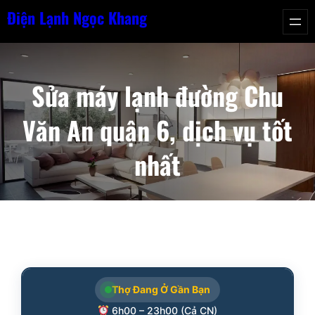
Chuyển
Điện Lạnh Ngọc Khang
đến
phần
nội
Sửa máy lạnh đường Chu
dung
Văn An quận 6, dịch vụ tốt
nhất
Thợ Đang Ở Gần Bạn
6h00 – 23h00 (Cả CN)