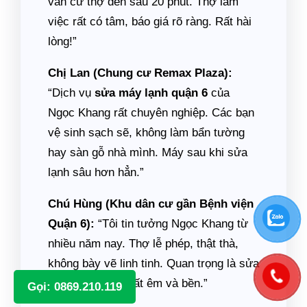
vẫn cử thợ đến sau 20 phút. Thợ làm
việc rất có tâm, báo giá rõ ràng. Rất hài
lòng!”
Chị Lan (Chung cư Remax Plaza):
“Dịch vụ
sửa máy lạnh quận 6
của
Ngọc Khang rất chuyên nghiệp. Các bạn
vệ sinh sạch sẽ, không làm bẩn tường
hay sàn gỗ nhà mình. Máy sau khi sửa
lạnh sâu hơn hẳn.”
Chú Hùng (Khu dân cư gần Bệnh viện
Quận 6):
“Tôi tin tưởng Ngọc Khang từ
nhiều năm nay. Thợ lễ phép, thật thà,
không bày vẽ linh tinh. Quan trọng là sửa
xong máy chạy rất êm và bền.”
Gọi: 0869.210.119