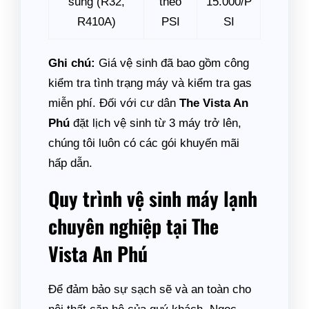
sung (R32,
theo
15.000/P
R410A)
PSI
SI
Ghi chú:
Giá vệ sinh đã bao gồm công
kiểm tra tình trạng máy và kiểm tra gas
miễn phí. Đối với cư dân
The Vista An
Phú
đặt lịch vệ sinh từ 3 máy trở lên,
chúng tôi luôn có các gói khuyến mãi
hấp dẫn.
Quy trình vệ sinh máy lạnh
chuyên nghiệp tại The
Vista An Phú
Để đảm bảo sự sạch sẽ và an toàn cho