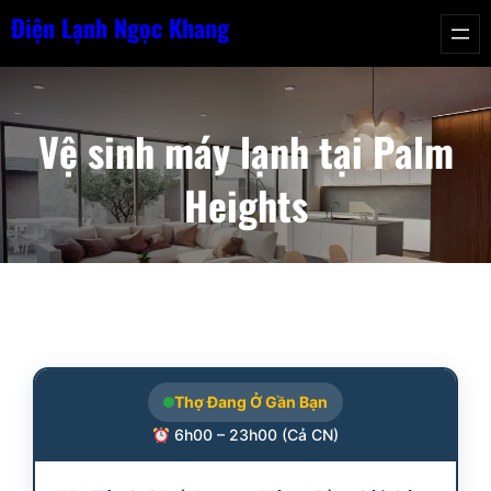
Chuyển
Điện Lạnh Ngọc Khang
đến
phần
nội
Vệ sinh máy lạnh tại Palm
dung
Heights
Thợ Đang Ở Gần Bạn
6h00 – 23h00 (Cả CN)