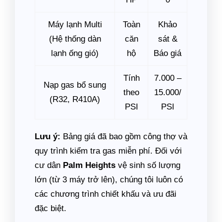
Máy lạnh Multi
Toàn
Khảo
(Hệ thống dàn
căn
sát &
lạnh ống gió)
hộ
Báo giá
Tính
7.000 –
Nạp gas bổ sung
theo
15.000/
(R32, R410A)
PSI
PSI
Lưu ý:
Bảng giá đã bao gồm công thợ và
quy trình kiểm tra gas miễn phí. Đối với
cư dân
Palm Heights
vệ sinh số lượng
lớn (từ 3 máy trở lên), chúng tôi luôn có
các chương trình chiết khấu và ưu đãi
đặc biệt.