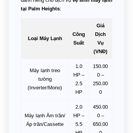
dành riêng cho dịch vụ
vệ sinh máy lạnh
tại Palm Heights
:
Giá
Công
Dịch
Loại Máy Lạnh
Suất
Vụ
(VNĐ)
1.0
150.00
Máy lạnh treo
HP –
0 –
tường
2.5
250.00
(Inverter/Mono)
HP
0
2.0
450.00
Máy lạnh Âm trần/
HP –
0 –
Áp trần/Cassette
5.5
650.00
HP
0