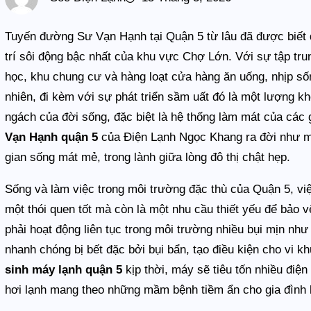
Tuyến đường Sư Vạn Hạnh tại Quận 5 từ lâu đã được biết đ
trí sôi động bậc nhất của khu vực Chợ Lớn. Với sự tập tru
học, khu chung cư và hàng loạt cửa hàng ăn uống, nhịp sốn
nhiên, đi kèm với sự phát triển sầm uất đó là một lượng kh
ngách của đời sống, đặc biệt là hệ thống làm mát của các 
Vạn Hạnh quận 5
của Điện Lạnh Ngọc Khang ra đời như mộ
gian sống mát mẻ, trong lành giữa lòng đô thị chật hẹp.
Sống và làm việc trong môi trường đặc thù của Quận 5, việc 
một thói quen tốt mà còn là một nhu cầu thiết yếu để bảo 
phải hoạt động liên tục trong môi trường nhiều bụi mịn nh
nhanh chóng bị bết đặc bởi bụi bẩn, tạo điều kiện cho vi 
sinh máy lạnh quận 5
kịp thời, máy sẽ tiêu tốn nhiều điện
hơi lạnh mang theo những mầm bệnh tiềm ẩn cho gia đình 