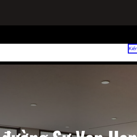
ạnh
Sửa Tủ Lạnh Tại Nhà
Vệ Sinh Máy Lạnh Hết Bao Nhiêu Tiền?
Kiế
 2026
Giá Sửa Máy Lạnh Tại Nhà TPHCM