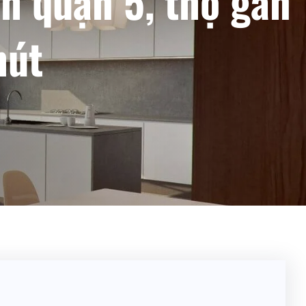
h quận 5, thợ gần
hút