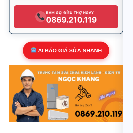
BẤM GỌI ĐIỀU THỢ NGAY
0869.210.119
AI BÁO GIÁ SỬA NHANH