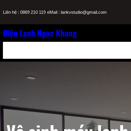
Chuyển
/
Liên hệ : 0869 210 119
eMail : lankvstudio@gmail.com
đến
phần
nội
Điện Lạnh Ngọc Khang
dung
Bảng Giá Nạp Gas Máy Lạnh TPHCM
Sửa Máy Lọc Nước Nóng L
Sửa Máy Lạnh Chảy Nước Giá Bao Nhiêu? Bảng Giá Ngọc Khang