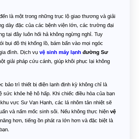
ến là một trong những trục lộ giao thương và giải
ng dày đặc của các bệnh viện lớn, các trường đại
g tại đây luôn hối hả không ngừng nghỉ. Tuy
ói bụi đô thị khổng lồ, bám bẩn vào mọi ngóc
gia đình. Dịch vụ
vệ sinh máy lạnh
đường Sư
t giải pháp cứu cánh, giúp khôi phục lại không
bảo trì thiết bị điện lạnh định kỳ không chỉ là
vệ sức khỏe hệ hô hấp. Khi chiếc điều hòa của bạn
ư khu vực Sư Vạn Hạnh, các lá nhôm tản nhiệt sẽ
khuẩn và nấm mốc sinh sôi. Nếu không thực hiện
vệ
 năng hơn, tiếng ồn phát ra lớn hơn và đặc biệt là
bạn.