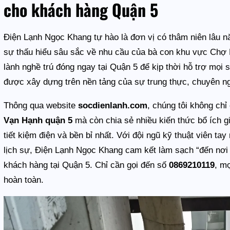
cho khách hàng Quận 5
Điện Lạnh Ngọc Khang tự hào là đơn vị có thâm niên lâu n
sự thấu hiểu sâu sắc về nhu cầu của bà con khu vực Chợ 
lành nghề trú đóng ngay tại Quận 5 để kịp thời hỗ trợ mọi
được xây dựng trên nền tảng của sự trung thực, chuyên ng
Thông qua website
socdienlanh.com
, chúng tôi không ch
Vạn Hạnh quận 5
mà còn chia sẻ nhiều kiến thức bổ ích g
tiết kiệm điện và bền bỉ nhất. Với đội ngũ kỹ thuật viên tay 
lịch sự, Điện Lạnh Ngọc Khang cam kết làm sạch “đến nơi đ
khách hàng tại Quận 5. Chỉ cần gọi đến số
0869210119
, m
hoàn toàn.