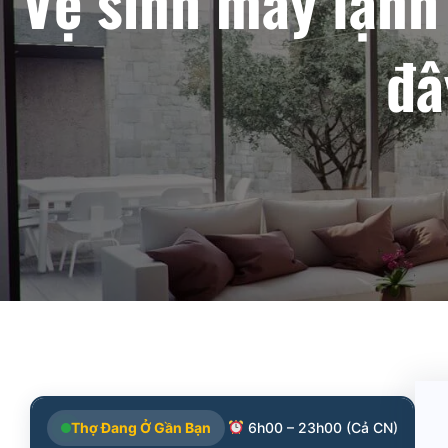
Vệ sinh máy lạnh
đâ
Thợ Đang Ở Gần Bạn
6h00 – 23h00 (Cả CN)