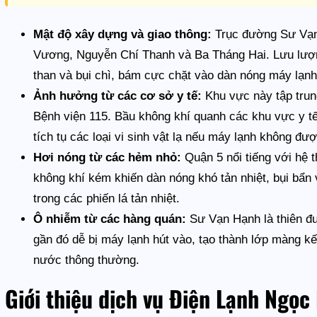
Mật độ xây dựng và giao thông:
Trục đường Sư Vạn 
Vương, Nguyễn Chí Thanh và Ba Tháng Hai. Lưu lượng
than và bụi chì, bám cực chặt vào dàn nóng máy lạnh
Ảnh hưởng từ các cơ sở y tế:
Khu vực này tập trun
Bệnh viện 115. Bầu không khí quanh các khu vực y tế
tích tụ các loại vi sinh vật lạ nếu máy lạnh không đ
Hơi nóng từ các hẻm nhỏ:
Quận 5 nổi tiếng với hệ 
không khí kém khiến dàn nóng khó tản nhiệt, bụi bẩn v
trong các phiến lá tản nhiệt.
Ô nhiễm từ các hàng quán:
Sư Vạn Hạnh là thiên đ
gần đó dễ bị máy lạnh hút vào, tạo thành lớp màng kế
nước thông thường.
Giới thiệu dịch vụ Điện Lạnh Ngọc