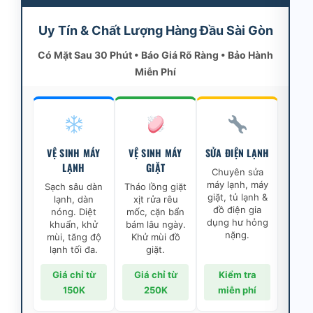
Uy Tín & Chất Lượng Hàng Đầu Sài Gòn
Có Mặt Sau 30 Phút • Báo Giá Rõ Ràng • Bảo Hành
Miễn Phí
VỆ SINH MÁY
VỆ SINH MÁY
SỬA ĐIỆN LẠNH
LẠNH
GIẶT
Chuyên sửa
máy lạnh, máy
Sạch sâu dàn
Tháo lồng giặt
giặt, tủ lạnh &
lạnh, dàn
xịt rửa rêu
đồ điện gia
nóng. Diệt
mốc, cặn bẩn
dụng hư hỏng
khuẩn, khử
bám lâu ngày.
nặng.
mùi, tăng độ
Khử mùi đồ
lạnh tối đa.
giặt.
Giá chỉ từ
Giá chỉ từ
Kiểm tra
150K
250K
miễn phí