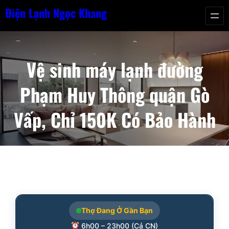
Chuyển
Điện Lạnh Ngọc Khang
đến
phần
nội
Vệ sinh máy lạnh đường
dung
Phạm Huy Thông quận Gò
Vấp, Chỉ 150K Có Bảo Hành
Thợ Đang Ở Gần Bạn
6h00 – 23h00 (Cả CN)