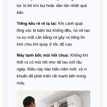
lọc bị bít kín bụi hoặc dàn tản nhiệt quá
bẩn.
Tiếng kêu rè rè lạ tai:
Khi cánh quạt
lồng sóc bị bám bụi không đều, nó sẽ tạo
ra sự mất cân bằng và gây ra tiếng ồn
khó chịu khi quay ở tốc độ cao.
Máy lạnh bốc mùi hôi chua:
Không khí
thổi ra có mùi hôi như dẻ lau ướt lâu
ngày. Điều này báo hiệu nấm mốc và vi
khuẩn đã phát triển rất mạnh bên trong
máy.