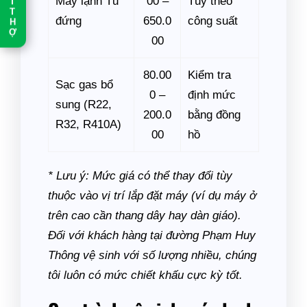
Máy lạnh Tủ
00 –
Tùy theo
T
T
đứng
650.0
công suất
H
Ợ
00
80.00
Kiểm tra
Sạc gas bổ
0 –
định mức
sung (R22,
200.0
bằng đồng
R32, R410A)
00
hồ
* Lưu ý: Mức giá có thể thay đổi tùy
thuộc vào vị trí lắp đặt máy (ví dụ máy ở
trên cao cần thang dây hay dàn giáo).
Đối với khách hàng tại đường Phạm Huy
Thông vệ sinh với số lượng nhiều, chúng
tôi luôn có mức chiết khấu cực kỳ tốt.