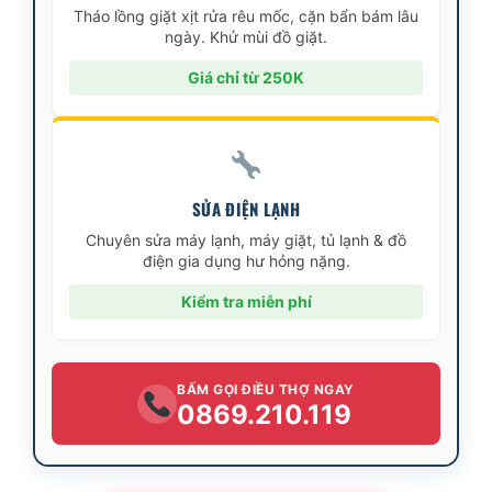
Tháo lồng giặt xịt rửa rêu mốc, cặn bẩn bám lâu
ngày. Khử mùi đồ giặt.
Giá chỉ từ 250K
SỬA ĐIỆN LẠNH
Chuyên sửa máy lạnh, máy giặt, tủ lạnh & đồ
điện gia dụng hư hỏng nặng.
Kiểm tra miễn phí
BẤM GỌI ĐIỀU THỢ NGAY
0869.210.119