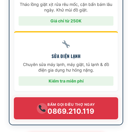
Tháo lồng giặt xịt rửa rêu mốc, cặn bẩn bám lâu
ngày. Khử mùi đồ giặt.
Giá chỉ từ 250K
SỬA ĐIỆN LẠNH
Chuyên sửa máy lạnh, máy giặt, tủ lạnh & đồ
điện gia dụng hư hỏng nặng.
Kiểm tra miễn phí
BẤM GỌI ĐIỀU THỢ NGAY
0869.210.119