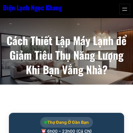
Chuyển
Điện Lạnh Ngọc Khang
đến
phần
nội
Cách Thiết Lập Máy Lạnh để
dung
Giảm Tiêu Thụ Năng Lượng
Khi Bạn Vắng Nhà?
Thợ Đang Ở Gần Bạn
6h00 – 23h00 (Cả CN)