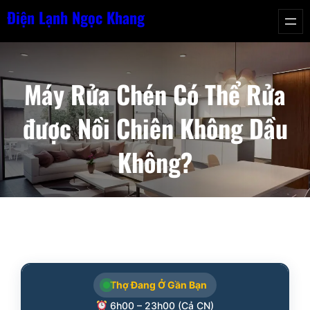
Chuyển
Điện Lạnh Ngọc Khang
đến
phần
nội
Máy Rửa Chén Có Thể Rửa
dung
được Nồi Chiên Không Dầu
Không?
Thợ Đang Ở Gần Bạn
6h00 – 23h00 (Cả CN)