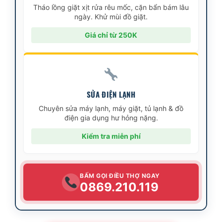
Tháo lồng giặt xịt rửa rêu mốc, cặn bẩn bám lâu
ngày. Khử mùi đồ giặt.
Giá chỉ từ 250K
SỬA ĐIỆN LẠNH
Chuyên sửa máy lạnh, máy giặt, tủ lạnh & đồ
điện gia dụng hư hỏng nặng.
Kiểm tra miễn phí
BẤM GỌI ĐIỀU THỢ NGAY
0869.210.119