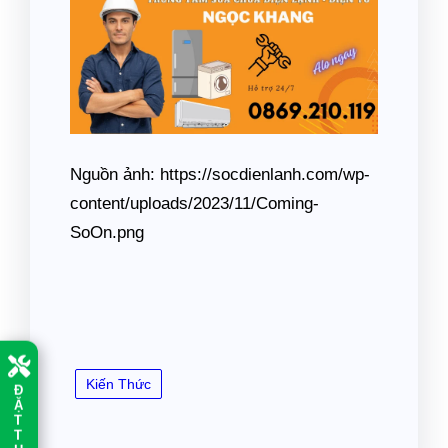
Nguồn ảnh: https://socdienlanh.com/wp-
content/uploads/2023/11/Coming-
SoOn.png
Kiến Thức
Đ
Ặ
T
T