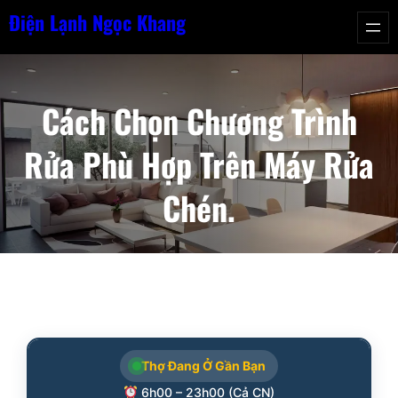
Chuyển
Điện Lạnh Ngọc Khang
đến
phần
nội
Cách Chọn Chương Trình
dung
Rửa Phù Hợp Trên Máy Rửa
Chén.
Thợ Đang Ở Gần Bạn
6h00 – 23h00 (Cả CN)