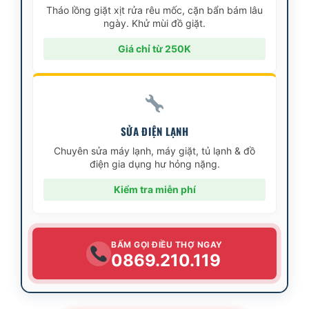
Tháo lồng giặt xịt rửa rêu mốc, cặn bẩn bám lâu
ngày. Khử mùi đồ giặt.
Giá chỉ từ 250K
SỬA ĐIỆN LẠNH
Chuyên sửa máy lạnh, máy giặt, tủ lạnh & đồ
điện gia dụng hư hỏng nặng.
Kiểm tra miễn phí
BẤM GỌI ĐIỀU THỢ NGAY
0869.210.119