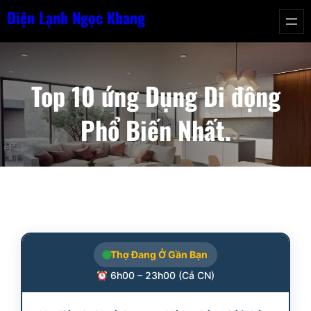
Chuyển
Điện Lạnh Ngọc Khang
đến
phần
nội
Top 10 ứng Dụng Di động
dung
Phổ Biến Nhất.
Thợ Đang Ở Gần Bạn
6h00 – 23h00 (Cả CN)