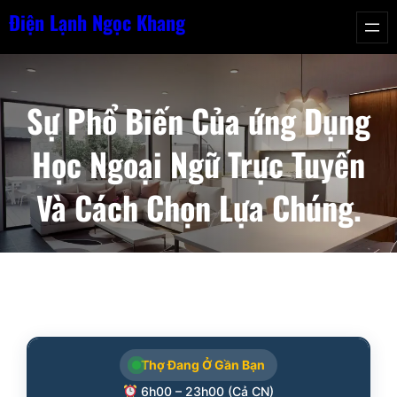
Chuyển
Điện Lạnh Ngọc Khang
đến
phần
nội
Sự Phổ Biến Của ứng Dụng
dung
Học Ngoại Ngữ Trực Tuyến
Và Cách Chọn Lựa Chúng.
Thợ Đang Ở Gần Bạn
6h00 – 23h00 (Cả CN)