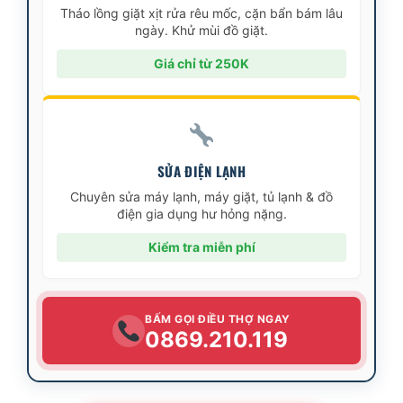
Tháo lồng giặt xịt rửa rêu mốc, cặn bẩn bám lâu
ngày. Khử mùi đồ giặt.
Giá chỉ từ 250K
SỬA ĐIỆN LẠNH
Chuyên sửa máy lạnh, máy giặt, tủ lạnh & đồ
điện gia dụng hư hỏng nặng.
Kiểm tra miễn phí
BẤM GỌI ĐIỀU THỢ NGAY
0869.210.119