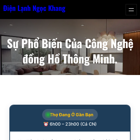
Chuyển
Điện Lạnh Ngọc Khang
đến
phần
nội
Sự Phổ Biến Của Công Nghệ
dung
đồng Hồ Thông Minh.
Thợ Đang Ở Gần Bạn
6h00 – 23h00 (Cả CN)