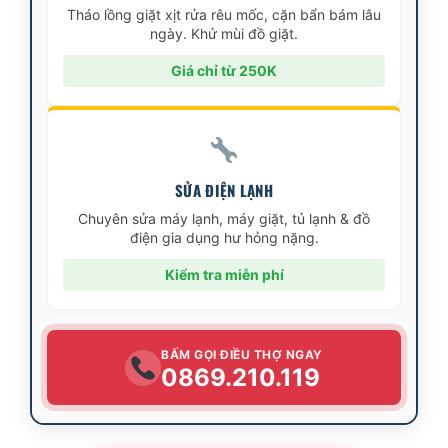
Tháo lồng giặt xịt rửa rêu mốc, cặn bẩn bám lâu
ngày. Khử mùi đồ giặt.
Giá chỉ từ 250K
SỬA ĐIỆN LẠNH
Chuyên sửa máy lạnh, máy giặt, tủ lạnh & đồ
điện gia dụng hư hỏng nặng.
Kiểm tra miễn phí
BẤM GỌI ĐIỀU THỢ NGAY
0869.210.119