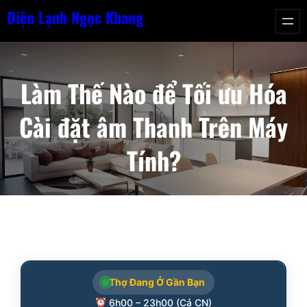
Chuyển
Điện Lạnh Ngọc Khang
đến
phần
nội
Làm Thế Nào để Tối ưu Hóa
dung
Cài đặt âm Thanh Trên Máy
Tính?
Thợ Đang Ở Gần Bạn
6h00 – 23h00 (Cả CN)