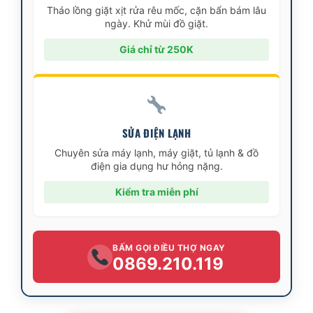
Tháo lồng giặt xịt rửa rêu mốc, cặn bẩn bám lâu
ngày. Khử mùi đồ giặt.
Giá chỉ từ 250K
SỬA ĐIỆN LẠNH
Chuyên sửa máy lạnh, máy giặt, tủ lạnh & đồ
điện gia dụng hư hỏng nặng.
Kiểm tra miễn phí
BẤM GỌI ĐIỀU THỢ NGAY
0869.210.119