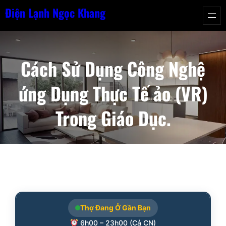
Chuyển
Điện Lạnh Ngọc Khang
đến
phần
nội
Cách Sử Dụng Công Nghệ
dung
ứng Dụng Thực Tế ảo (VR)
Trong Giáo Dục.
Thợ Đang Ở Gần Bạn
6h00 – 23h00 (Cả CN)