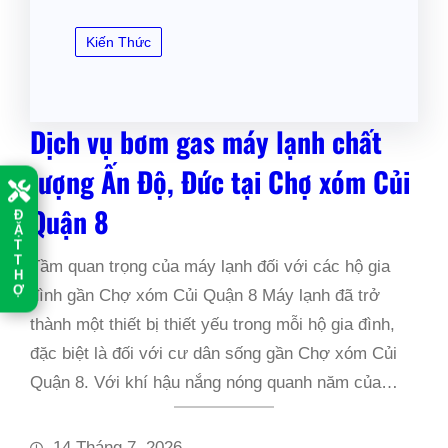
Kiến Thức
Dịch vụ bơm gas máy lạnh chất
lượng Ấn Độ, Đức tại Chợ xóm Củi
Quận 8
Đ
Ặ
T
T
Tầm quan trọng của máy lạnh đối với các hộ gia
H
Ợ
đình gần Chợ xóm Củi Quận 8 Máy lạnh đã trở
thành một thiết bị thiết yếu trong mỗi hộ gia đình,
đặc biệt là đối với cư dân sống gần Chợ xóm Củi
Quận 8. Với khí hậu nắng nóng quanh năm của…
14 Tháng 7, 2026