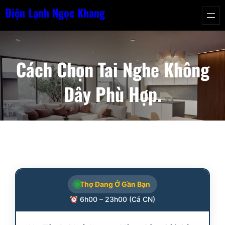
Chuyển
Điện Lạnh Ngọc Khang
đến
phần
nội
Cách Chọn Tai Nghe Không
dung
Dây Phù Hợp.
Thợ Đang Ở Gần Bạn
6h00 – 23h00 (Cả CN)