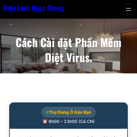
Chuyển
Điện Lạnh Ngọc Khang
đến
phần
nội
Cách Cài đặt Phần Mềm
dung
Diệt Virus.
Thợ Đang Ở Gần Bạn
6h00 – 23h00 (Cả CN)