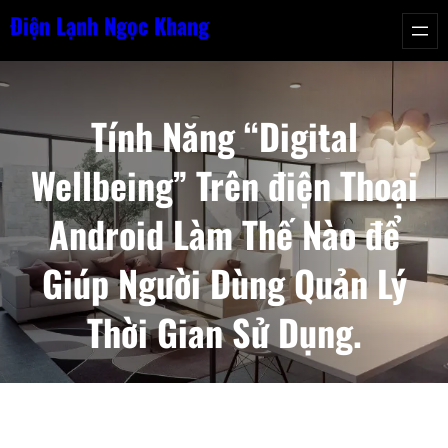
Chuyển
Điện Lạnh Ngọc Khang
đến
phần
nội
Tính Năng “Digital
dung
Wellbeing” Trên điện Thoại
Android Làm Thế Nào để
Giúp Người Dùng Quản Lý
Thời Gian Sử Dụng.