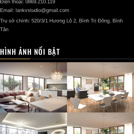
Điện thoại: 0869.210.119
Email: lankvstudio@gmail.com
Trụ sở chính: 520/3/1 Hương Lộ 2, Bình Trị Đông, Bình
Tân
HÌNH ẢNH NỔI BẬT