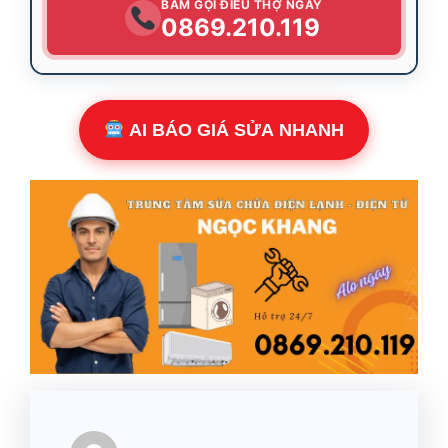
BẤM GỌI ĐIỀU THỢ NGAY
0869.210.119
AI BÁO GIÁ SỬA NHANH